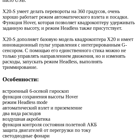
micro USB.
X20-S умеет делать перевороты на 360 градусов, очень
хорошо работает режим автоматического взлета и посадки.
Функция Hover, которая позволяет квадрокоптеру удерживать
заданную высоту, и режим Headless также присутствует.
X20-S дополняет базовую модель квадрокоптера X20 и имеет
инновационный пульт управления с интегрированным G-
сенсором. С помощью его единственного стика можно не
только управлять направлением движения, но и изменять
расходы, запускать режим Headless, выполнять
триммирование.
Особенности:
встроенный 6-осевой гироскоп
функция сохранения высоты Hover
режим Headless mode
автоматический взлет и приземление
два вида расходов
воздушная акробатика
функция контроля состояния полетной АКБ
защита двигателей от перегрузки по току
светодиодные фонари