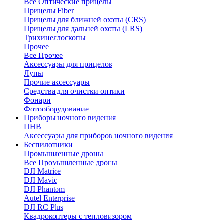
Все Оптические прицелы
Прицелы Fiber
Прицелы для ближней охоты (CRS)
Прицелы для дальней охоты (LRS)
Трихинеллоскопы
Прочее
Все Прочее
Аксессуары для прицелов
Лупы
Прочие аксессуары
Средства для очистки оптики
Фонари
Фотооборудование
Приборы ночного видения
ПНВ
Аксессуары для приборов ночного видения
Беспилотники
Промышленные дроны
Все Промышленные дроны
DJI Matrice
DJI Mavic
DJI Phantom
Autel Enterprise
DJI RC Plus
Квадрокоптеры с тепловизором