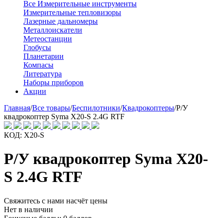
Все Измерительные инструменты
Измерительные тепловизоры
Лазерные дальномеры
Металлоискатели
Метеостанции
Глобусы
Планетарии
Компасы
Литература
Наборы приборов
Акции
Главная
/
Все товары
/
Беспилотники
/
Квадрокоптеры
/
Р/У
квадрокоптер Syma X20-S 2.4G RTF
КОД:
X20-S
Р/У квадрокоптер Syma X20-
S 2.4G RTF
Свяжитесь с нами насчёт цены
Нет в наличии