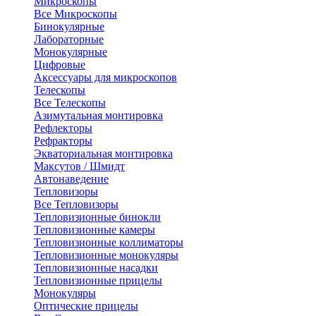
Микроскопы
Все Микроскопы
Бинокулярные
Лабораторные
Монокулярные
Цифровые
Аксессуары для микроскопов
Телескопы
Все Телескопы
Азимутальная монтировка
Рефлекторы
Рефракторы
Экваториальная монтировка
Максутов / Шмидт
Автонаведение
Тепловизоры
Все Тепловизоры
Тепловизионные бинокли
Тепловизионные камеры
Тепловизионные коллиматоры
Тепловизионные монокуляры
Тепловизионные насадки
Тепловизионные прицелы
Монокуляры
Оптические прицелы