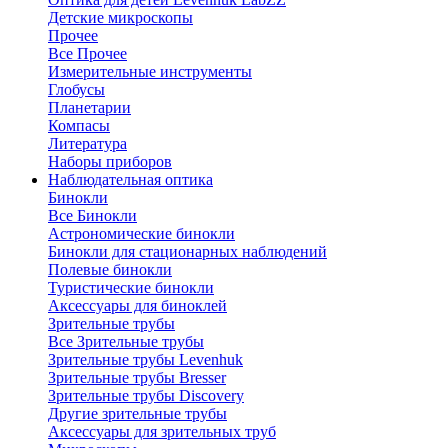
Детские микроскопы
Прочее
Все Прочее
Измерительные инструменты
Глобусы
Планетарии
Компасы
Литература
Наборы приборов
Наблюдательная оптика
Бинокли
Все Бинокли
Астрономические бинокли
Бинокли для стационарных наблюдений
Полевые бинокли
Туристические бинокли
Аксессуары для биноклей
Зрительные трубы
Все Зрительные трубы
Зрительные трубы Levenhuk
Зрительные трубы Bresser
Зрительные трубы Discovery
Другие зрительные трубы
Аксессуары для зрительных труб