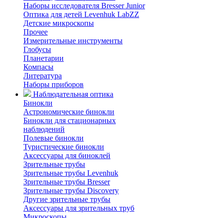
Наборы исследователя Bresser Junior
Оптика для детей Levenhuk LabZZ
Детские микроскопы
Прочее
Измерительные инструменты
Глобусы
Планетарии
Компасы
Литература
Наборы приборов
Наблюдательная оптика
Бинокли
Астрономические бинокли
Бинокли для стационарных
наблюдений
Полевые бинокли
Туристические бинокли
Аксессуары для биноклей
Зрительные трубы
Зрительные трубы Levenhuk
Зрительные трубы Bresser
Зрительные трубы Discovery
Другие зрительные трубы
Аксессуары для зрительных труб
Микроскопы