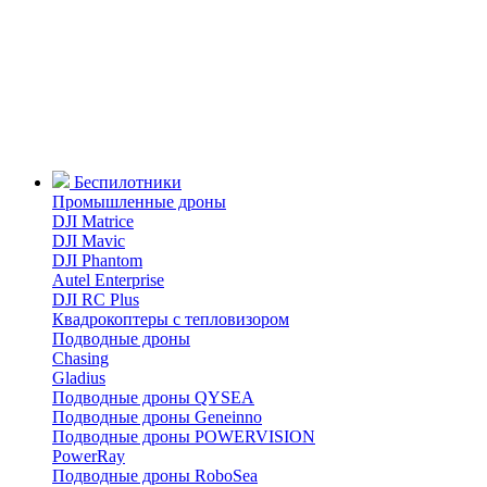
Беспилотники
Промышленные дроны
DJI Matrice
DJI Mavic
DJI Phantom
Autel Enterprise
DJI RC Plus
Квадрокоптеры с тепловизором
Подводные дроны
Chasing
Gladius
Подводные дроны QYSEA
Подводные дроны Geneinno
Подводные дроны POWERVISION
PowerRay
Подводные дроны RoboSea