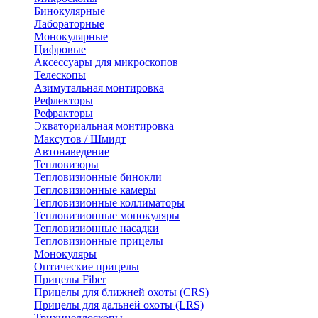
Бинокулярные
Лабораторные
Монокулярные
Цифровые
Аксессуары для микроскопов
Телескопы
Азимутальная монтировка
Рефлекторы
Рефракторы
Экваториальная монтировка
Максутов / Шмидт
Автонаведение
Тепловизоры
Тепловизионные бинокли
Тепловизионные камеры
Тепловизионные коллиматоры
Тепловизионные монокуляры
Тепловизионные насадки
Тепловизионные прицелы
Монокуляры
Оптические прицелы
Прицелы Fiber
Прицелы для ближней охоты (CRS)
Прицелы для дальней охоты (LRS)
Трихинеллоскопы