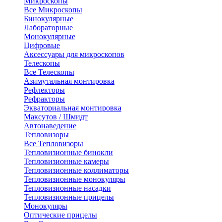
Микроскопы
Все Микроскопы
Бинокулярные
Лабораторные
Монокулярные
Цифровые
Аксессуары для микроскопов
Телескопы
Все Телескопы
Азимутальная монтировка
Рефлекторы
Рефракторы
Экваториальная монтировка
Максутов / Шмидт
Автонаведение
Тепловизоры
Все Тепловизоры
Тепловизионные бинокли
Тепловизионные камеры
Тепловизионные коллиматоры
Тепловизионные монокуляры
Тепловизионные насадки
Тепловизионные прицелы
Монокуляры
Оптические прицелы