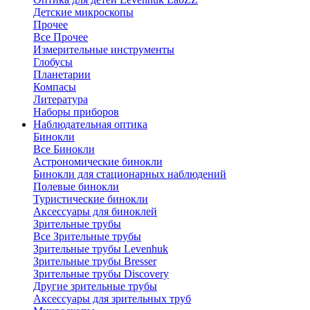
Детские микроскопы
Прочее
Все Прочее
Измерительные инструменты
Глобусы
Планетарии
Компасы
Литература
Наборы приборов
Наблюдательная оптика
Бинокли
Все Бинокли
Астрономические бинокли
Бинокли для стационарных наблюдений
Полевые бинокли
Туристические бинокли
Аксессуары для биноклей
Зрительные трубы
Все Зрительные трубы
Зрительные трубы Levenhuk
Зрительные трубы Bresser
Зрительные трубы Discovery
Другие зрительные трубы
Аксессуары для зрительных труб