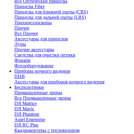
Все Оптические прицелы
Прицелы Fiber
Прицелы для ближней охоты (CRS)
Прицелы для дальней охоты (LRS)
Трихинеллоскопы
Прочее
Все Прочее
Аксессуары для прицелов
Лупы
Прочие аксессуары
Средства для очистки оптики
Фонари
Фотооборудование
Приборы ночного видения
ПНВ
Аксессуары для приборов ночного видения
Беспилотники
Промышленные дроны
Все Промышленные дроны
DJI Matrice
DJI Mavic
DJI Phantom
Autel Enterprise
DJI RC Plus
Квадрокоптеры с тепловизором