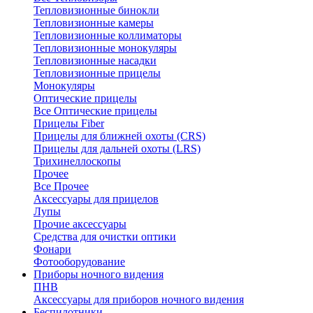
Тепловизионные бинокли
Тепловизионные камеры
Тепловизионные коллиматоры
Тепловизионные монокуляры
Тепловизионные насадки
Тепловизионные прицелы
Монокуляры
Оптические прицелы
Все Оптические прицелы
Прицелы Fiber
Прицелы для ближней охоты (CRS)
Прицелы для дальней охоты (LRS)
Трихинеллоскопы
Прочее
Все Прочее
Аксессуары для прицелов
Лупы
Прочие аксессуары
Средства для очистки оптики
Фонари
Фотооборудование
Приборы ночного видения
ПНВ
Аксессуары для приборов ночного видения
Беспилотники