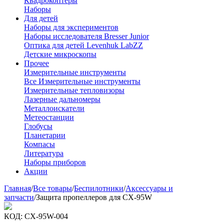
Квадрокоптеры
Наборы
Для детей
Наборы для экспериментов
Наборы исследователя Bresser Junior
Оптика для детей Levenhuk LabZZ
Детские микроскопы
Прочее
Измерительные инструменты
Все Измерительные инструменты
Измерительные тепловизоры
Лазерные дальномеры
Металлоискатели
Метеостанции
Глобусы
Планетарии
Компасы
Литература
Наборы приборов
Акции
Главная
/
Все товары
/
Беспилотники
/
Аксессуары и
запчасти
/
Защита пропеллеров для CX-95W
КОД:
CX-95W-004