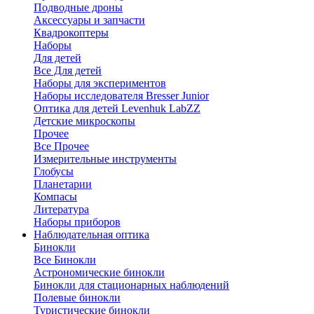
Подводные дроны
Аксессуары и запчасти
Квадрокоптеры
Наборы
Для детей
Все Для детей
Наборы для экспериментов
Наборы исследователя Bresser Junior
Оптика для детей Levenhuk LabZZ
Детские микроскопы
Прочее
Все Прочее
Измерительные инструменты
Глобусы
Планетарии
Компасы
Литература
Наборы приборов
Наблюдательная оптика
Бинокли
Все Бинокли
Астрономические бинокли
Бинокли для стационарных наблюдений
Полевые бинокли
Туристические бинокли