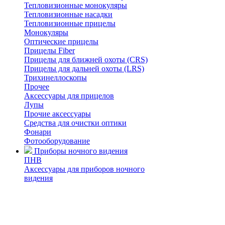
Тепловизионные монокуляры
Тепловизионные насадки
Тепловизионные прицелы
Монокуляры
Оптические прицелы
Прицелы Fiber
Прицелы для ближней охоты (CRS)
Прицелы для дальней охоты (LRS)
Трихинеллоскопы
Прочее
Аксессуары для прицелов
Лупы
Прочие аксессуары
Средства для очистки оптики
Фонари
Фотооборудование
Приборы ночного видения
ПНВ
Аксессуары для приборов ночного
видения