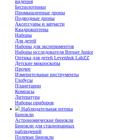
видения
Беспилотники
Промышленные дроны
Подводные дроны
Аксессуары и запчасти
Квадрокоптеры
Наборы
Для детей
Наборы для экспериментов
Наборы исследователя Bresser Junior
Оптика для детей Levenhuk LabZZ
Детские микроскопы
Прочее
Измерительные инструменты
Глобусы
Планетарии
Компасы
Литература
Наборы приборов
Наблюдательная оптика
Бинокли
Астрономические бинокли
Бинокли для стационарных
наблюдений
Полевые бинокли