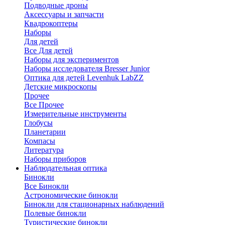
Подводные дроны
Аксессуары и запчасти
Квадрокоптеры
Наборы
Для детей
Все Для детей
Наборы для экспериментов
Наборы исследователя Bresser Junior
Оптика для детей Levenhuk LabZZ
Детские микроскопы
Прочее
Все Прочее
Измерительные инструменты
Глобусы
Планетарии
Компасы
Литература
Наборы приборов
Наблюдательная оптика
Бинокли
Все Бинокли
Астрономические бинокли
Бинокли для стационарных наблюдений
Полевые бинокли
Туристические бинокли