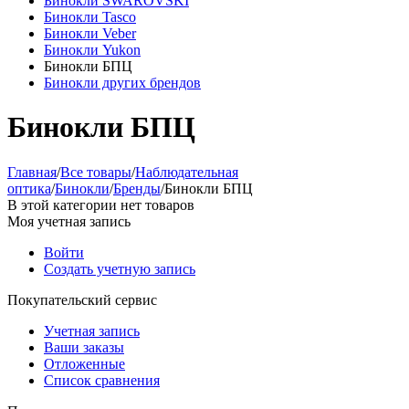
Бинокли SWAROVSKI
Бинокли Tasco
Бинокли Veber
Бинокли Yukon
Бинокли БПЦ
Бинокли других брендов
Бинокли БПЦ
Главная
/
Все товары
/
Наблюдательная
оптика
/
Бинокли
/
Бренды
/
Бинокли БПЦ
В этой категории нет товаров
Моя учетная запись
Войти
Создать учетную запись
Покупательский сервис
Учетная запись
Ваши заказы
Отложенные
Список сравнения