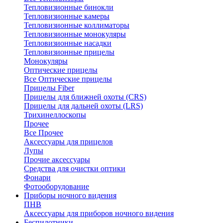
Тепловизионные бинокли
Тепловизионные камеры
Тепловизионные коллиматоры
Тепловизионные монокуляры
Тепловизионные насадки
Тепловизионные прицелы
Монокуляры
Оптические прицелы
Все Оптические прицелы
Прицелы Fiber
Прицелы для ближней охоты (CRS)
Прицелы для дальней охоты (LRS)
Трихинеллоскопы
Прочее
Все Прочее
Аксессуары для прицелов
Лупы
Прочие аксессуары
Средства для очистки оптики
Фонари
Фотооборудование
Приборы ночного видения
ПНВ
Аксессуары для приборов ночного видения
Беспилотники