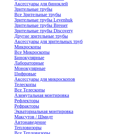
Аксессуары для биноклей
Зрительные трубы
Все Зрительные трубы
Зрительные трубы Levenhuk
Зрительные трубы Bresser
Зрительные трубы Discovery
Другие зрительные трубы
Аксессуары для зрительных труб
Микроскопы
Все Микроскопы
Бинокулярные
Лабораторные
Монокулярные
Цифровые
Аксессуары для микроскопов
Телескопы
Все Телескопы
Азимутальная монтировка
Рефлекторы
Рефракторы
Экваториальная монтировка
Максутов / Шмидт
Автонаведение
Тепловизоры
Все Тепловизоры