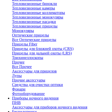
Тепловизионные бинокли
Тепловизионные камеры
Тепловизионные коллиматоры
Тепловизионные монокуляры
Тепловизионные насадки
Тепловизионные прицелы
Монокуляры
Оптические прицелы
Все Оптические прицелы
Прицелы Fiber
Прицелы для ближней охоты (CRS)
Прицелы для дальней охоты (LRS)
Трихинеллоскопы
Прочее
Все Прочее
Аксессуары для прицелов
Лупы
Прочие аксессуары
Средства для очистки оптики
Фонари
Фотооборудование
Приборы ночного видения
ПНВ
Аксессуары для приборов ночного видения
Беспилотники