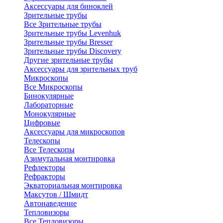
Аксессуары для биноклей
Зрительные трубы
Все Зрительные трубы
Зрительные трубы Levenhuk
Зрительные трубы Bresser
Зрительные трубы Discovery
Другие зрительные трубы
Аксессуары для зрительных труб
Микроскопы
Все Микроскопы
Бинокулярные
Лабораторные
Монокулярные
Цифровые
Аксессуары для микроскопов
Телескопы
Все Телескопы
Азимутальная монтировка
Рефлекторы
Рефракторы
Экваториальная монтировка
Максутов / Шмидт
Автонаведение
Тепловизоры
Все Тепловизоры