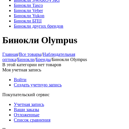
Бинокли SWAROVSKI
Бинокли Tasco
Бинокли Veber
Бинокли Yukon
Бинокли БПЦ
Бинокли других брендов
Бинокли Olympus
Главная
/
Все товары
/
Наблюдательная
оптика
/
Бинокли
/
Бренды
/
Бинокли Olympus
В этой категории нет товаров
Моя учетная запись
Войти
Создать учетную запись
Покупательский сервис
Учетная запись
Ваши заказы
Отложенные
Список сравнения