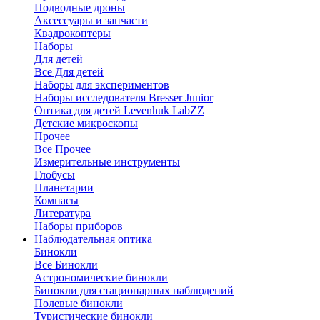
Подводные дроны
Аксессуары и запчасти
Квадрокоптеры
Наборы
Для детей
Все Для детей
Наборы для экспериментов
Наборы исследователя Bresser Junior
Оптика для детей Levenhuk LabZZ
Детские микроскопы
Прочее
Все Прочее
Измерительные инструменты
Глобусы
Планетарии
Компасы
Литература
Наборы приборов
Наблюдательная оптика
Бинокли
Все Бинокли
Астрономические бинокли
Бинокли для стационарных наблюдений
Полевые бинокли
Туристические бинокли