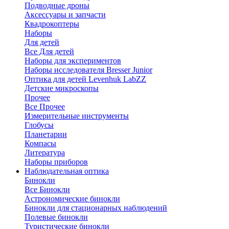
Подводные дроны
Аксессуары и запчасти
Квадрокоптеры
Наборы
Для детей
Все Для детей
Наборы для экспериментов
Наборы исследователя Bresser Junior
Оптика для детей Levenhuk LabZZ
Детские микроскопы
Прочее
Все Прочее
Измерительные инструменты
Глобусы
Планетарии
Компасы
Литература
Наборы приборов
Наблюдательная оптика
Бинокли
Все Бинокли
Астрономические бинокли
Бинокли для стационарных наблюдений
Полевые бинокли
Туристические бинокли