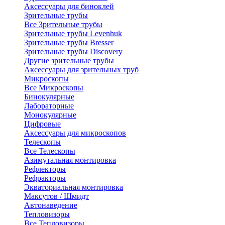
Аксессуары для биноклей
Зрительные трубы
Все Зрительные трубы
Зрительные трубы Levenhuk
Зрительные трубы Bresser
Зрительные трубы Discovery
Другие зрительные трубы
Аксессуары для зрительных труб
Микроскопы
Все Микроскопы
Бинокулярные
Лабораторные
Монокулярные
Цифровые
Аксессуары для микроскопов
Телескопы
Все Телескопы
Азимутальная монтировка
Рефлекторы
Рефракторы
Экваториальная монтировка
Максутов / Шмидт
Автонаведение
Тепловизоры
Все Тепловизоры