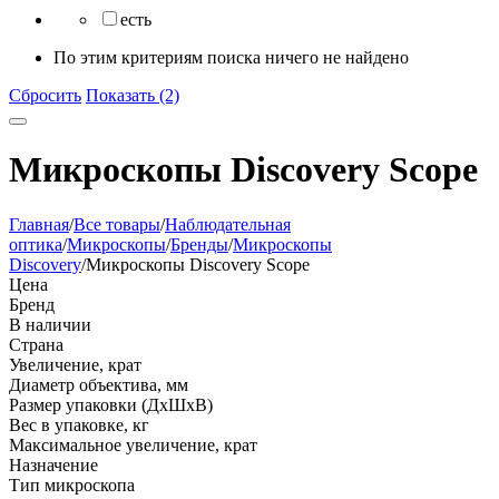
есть
По этим критериям поиска ничего не найдено
Сбросить
Показать (2)
Микроскопы Discovery Scope
Главная
/
Все товары
/
Наблюдательная
оптика
/
Микроскопы
/
Бренды
/
Микроскопы
Discovery
/
Микроскопы Discovery Scope
Цена
Бренд
В наличии
Страна
Увеличение, крат
Диаметр объектива, мм
Размер упаковки (ДхШхВ)
Вес в упаковке, кг
Максимальное увеличение, крат
Назначение
Тип микроскопа