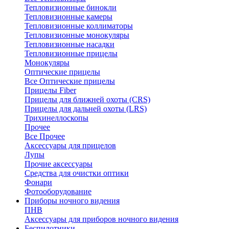
Тепловизионные бинокли
Тепловизионные камеры
Тепловизионные коллиматоры
Тепловизионные монокуляры
Тепловизионные насадки
Тепловизионные прицелы
Монокуляры
Оптические прицелы
Все Оптические прицелы
Прицелы Fiber
Прицелы для ближней охоты (CRS)
Прицелы для дальней охоты (LRS)
Трихинеллоскопы
Прочее
Все Прочее
Аксессуары для прицелов
Лупы
Прочие аксессуары
Средства для очистки оптики
Фонари
Фотооборудование
Приборы ночного видения
ПНВ
Аксессуары для приборов ночного видения
Беспилотники