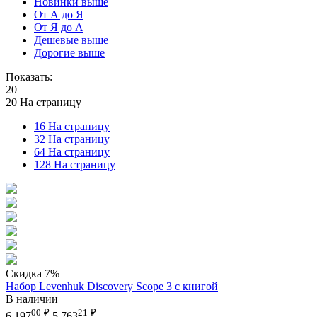
Новинки выше
От А до Я
От Я до А
Дешевые выше
Дорогие выше
Показать:
20
20 На страницу
16 На страницу
32 На страницу
64 На страницу
128 На страницу
Скидка
7%
Набор Levenhuk Discovery Scope 3 с книгой
В наличии
00
₽
21
₽
6 197
5 763