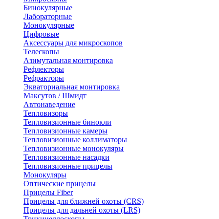
Бинокулярные
Лабораторные
Монокулярные
Цифровые
Аксессуары для микроскопов
Телескопы
Азимутальная монтировка
Рефлекторы
Рефракторы
Экваториальная монтировка
Максутов / Шмидт
Автонаведение
Тепловизоры
Тепловизионные бинокли
Тепловизионные камеры
Тепловизионные коллиматоры
Тепловизионные монокуляры
Тепловизионные насадки
Тепловизионные прицелы
Монокуляры
Оптические прицелы
Прицелы Fiber
Прицелы для ближней охоты (CRS)
Прицелы для дальней охоты (LRS)
Трихинеллоскопы