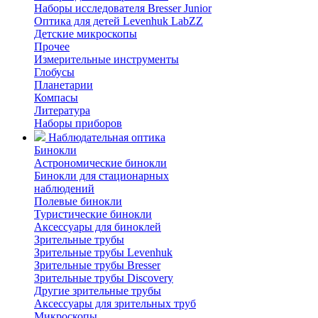
Наборы исследователя Bresser Junior
Оптика для детей Levenhuk LabZZ
Детские микроскопы
Прочее
Измерительные инструменты
Глобусы
Планетарии
Компасы
Литература
Наборы приборов
Наблюдательная оптика
Бинокли
Астрономические бинокли
Бинокли для стационарных
наблюдений
Полевые бинокли
Туристические бинокли
Аксессуары для биноклей
Зрительные трубы
Зрительные трубы Levenhuk
Зрительные трубы Bresser
Зрительные трубы Discovery
Другие зрительные трубы
Аксессуары для зрительных труб
Микроскопы