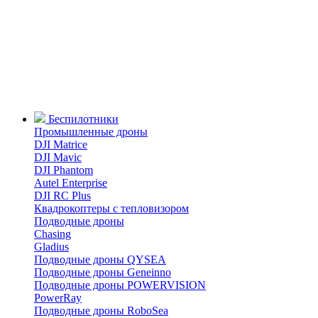
Беспилотники
Промышленные дроны
DJI Matrice
DJI Mavic
DJI Phantom
Autel Enterprise
DJI RC Plus
Квадрокоптеры с тепловизором
Подводные дроны
Chasing
Gladius
Подводные дроны QYSEA
Подводные дроны Geneinno
Подводные дроны POWERVISION
PowerRay
Подводные дроны RoboSea