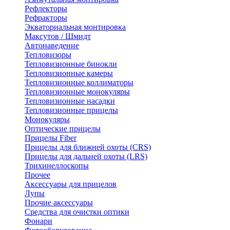
Рефлекторы
Рефракторы
Экваториальная монтировка
Максутов / Шмидт
Автонаведение
Тепловизоры
Тепловизионные бинокли
Тепловизионные камеры
Тепловизионные коллиматоры
Тепловизионные монокуляры
Тепловизионные насадки
Тепловизионные прицелы
Монокуляры
Оптические прицелы
Прицелы Fiber
Прицелы для ближней охоты (CRS)
Прицелы для дальней охоты (LRS)
Трихинеллоскопы
Прочее
Аксессуары для прицелов
Лупы
Прочие аксессуары
Средства для очистки оптики
Фонари