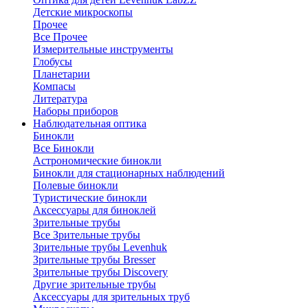
Детские микроскопы
Прочее
Все Прочее
Измерительные инструменты
Глобусы
Планетарии
Компасы
Литература
Наборы приборов
Наблюдательная оптика
Бинокли
Все Бинокли
Астрономические бинокли
Бинокли для стационарных наблюдений
Полевые бинокли
Туристические бинокли
Аксессуары для биноклей
Зрительные трубы
Все Зрительные трубы
Зрительные трубы Levenhuk
Зрительные трубы Bresser
Зрительные трубы Discovery
Другие зрительные трубы
Аксессуары для зрительных труб