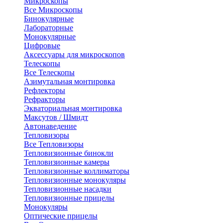
Микроскопы
Все Микроскопы
Бинокулярные
Лабораторные
Монокулярные
Цифровые
Аксессуары для микроскопов
Телескопы
Все Телескопы
Азимутальная монтировка
Рефлекторы
Рефракторы
Экваториальная монтировка
Максутов / Шмидт
Автонаведение
Тепловизоры
Все Тепловизоры
Тепловизионные бинокли
Тепловизионные камеры
Тепловизионные коллиматоры
Тепловизионные монокуляры
Тепловизионные насадки
Тепловизионные прицелы
Монокуляры
Оптические прицелы