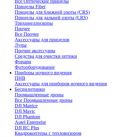
Все Оптические прицелы
Прицелы Fiber
Прицелы для ближней охоты (CRS)
Прицелы для дальней охоты (LRS)
Трихинеллоскопы
Прочее
Все Прочее
Аксессуары для прицелов
Лупы
Прочие аксессуары
Средства для очистки оптики
Фонари
Фотооборудование
Приборы ночного видения
ПНВ
Аксессуары для приборов ночного видения
Беспилотники
Промышленные дроны
Все Промышленные дроны
DJI Matrice
DJI Mavic
DJI Phantom
Autel Enterprise
DJI RC Plus
Квадрокоптеры с тепловизором