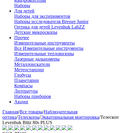
Квадрокоптеры
Наборы
Для детей
Наборы для экспериментов
Наборы исследователя Bresser Junior
Оптика для детей Levenhuk LabZZ
Детские микроскопы
Прочее
Измерительные инструменты
Все Измерительные инструменты
Измерительные тепловизоры
Лазерные дальномеры
Металлоискатели
Метеостанции
Глобусы
Планетарии
Компасы
Литература
Наборы приборов
Акции
Главная
/
Все товары
/
Наблюдательная
оптика
/
Телескопы
/
Экваториальная монтировка
/
Телескоп
Levenhuk Blitz 80s PLUS