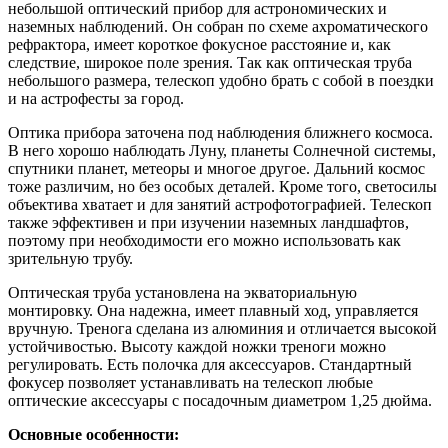
небольшой оптический прибор для астрономических и
наземных наблюдений. Он собран по схеме ахроматического
рефрактора, имеет короткое фокусное расстояние и, как
следствие, широкое поле зрения. Так как оптическая труба
небольшого размера, телескоп удобно брать с собой в поездки
и на астрофесты за город.
Оптика прибора заточена под наблюдения ближнего космоса.
В него хорошо наблюдать Луну, планеты Солнечной системы,
спутники планет, метеоры и многое другое. Дальний космос
тоже различим, но без особых деталей. Кроме того, светосилы
объектива хватает и для занятий астрофотографией. Телескоп
также эффективен и при изучении наземных ландшафтов,
поэтому при необходимости его можно использовать как
зрительную трубу.
Оптическая труба установлена на экваториальную
монтировку. Она надежна, имеет плавный ход, управляется
вручную. Тренога сделана из алюминия и отличается высокой
устойчивостью. Высоту каждой ножки треноги можно
регулировать. Есть полочка для аксессуаров. Стандартный
фокусер позволяет устанавливать на телескоп любые
оптические аксессуары с посадочным диаметром 1,25 дюйма.
Основные особенности: