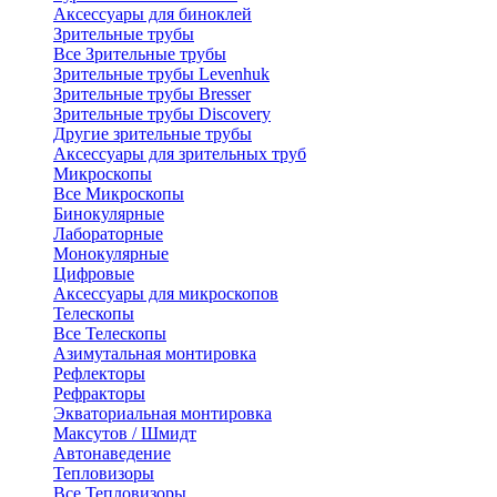
Аксессуары для биноклей
Зрительные трубы
Все Зрительные трубы
Зрительные трубы Levenhuk
Зрительные трубы Bresser
Зрительные трубы Discovery
Другие зрительные трубы
Аксессуары для зрительных труб
Микроскопы
Все Микроскопы
Бинокулярные
Лабораторные
Монокулярные
Цифровые
Аксессуары для микроскопов
Телескопы
Все Телескопы
Азимутальная монтировка
Рефлекторы
Рефракторы
Экваториальная монтировка
Максутов / Шмидт
Автонаведение
Тепловизоры
Все Тепловизоры