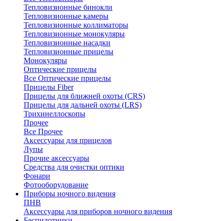
Тепловизионные бинокли
Тепловизионные камеры
Тепловизионные коллиматоры
Тепловизионные монокуляры
Тепловизионные насадки
Тепловизионные прицелы
Монокуляры
Оптические прицелы
Все Оптические прицелы
Прицелы Fiber
Прицелы для ближней охоты (CRS)
Прицелы для дальней охоты (LRS)
Трихинеллоскопы
Прочее
Все Прочее
Аксессуары для прицелов
Лупы
Прочие аксессуары
Средства для очистки оптики
Фонари
Фотооборудование
Приборы ночного видения
ПНВ
Аксессуары для приборов ночного видения
Беспилотники