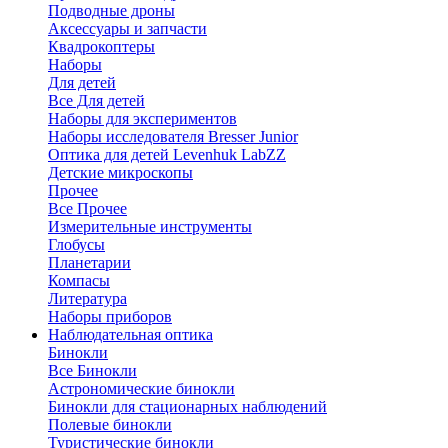
Подводные дроны
Аксессуары и запчасти
Квадрокоптеры
Наборы
Для детей
Все Для детей
Наборы для экспериментов
Наборы исследователя Bresser Junior
Оптика для детей Levenhuk LabZZ
Детские микроскопы
Прочее
Все Прочее
Измерительные инструменты
Глобусы
Планетарии
Компасы
Литература
Наборы приборов
Наблюдательная оптика
Бинокли
Все Бинокли
Астрономические бинокли
Бинокли для стационарных наблюдений
Полевые бинокли
Туристические бинокли