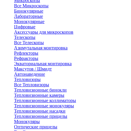
Микроскопы
Все Микроскопы
Бинокулярные
Лабораторные
Монокулярные
Цифровые
Аксессуары для микроскопов
Телескопы
Все Телескопы
Азимутальная монтировка
Рефлекторы
Рефракторы
Экваториальная монтировка
Максутов / Шмидт
Автонаведение
Тепловизоры
Все Тепловизоры
Тепловизионные бинокли
Тепловизионные камеры
Тепловизионные коллиматоры
Тепловизионные монокуляры
Тепловизионные насадки
Тепловизионные прицелы
Монокуляры
Оптические прицелы