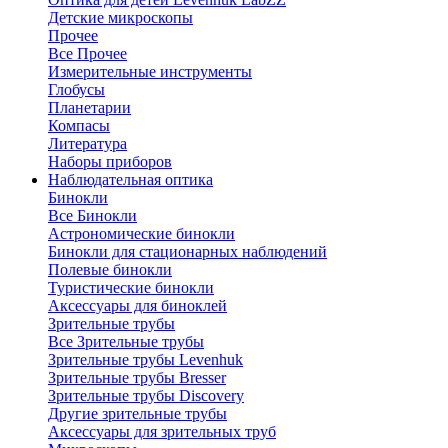
Детские микроскопы
Прочее
Все Прочее
Измерительные инструменты
Глобусы
Планетарии
Компасы
Литература
Наборы приборов
Наблюдательная оптика
Бинокли
Все Бинокли
Астрономические бинокли
Бинокли для стационарных наблюдений
Полевые бинокли
Туристические бинокли
Аксессуары для биноклей
Зрительные трубы
Все Зрительные трубы
Зрительные трубы Levenhuk
Зрительные трубы Bresser
Зрительные трубы Discovery
Другие зрительные трубы
Аксессуары для зрительных труб