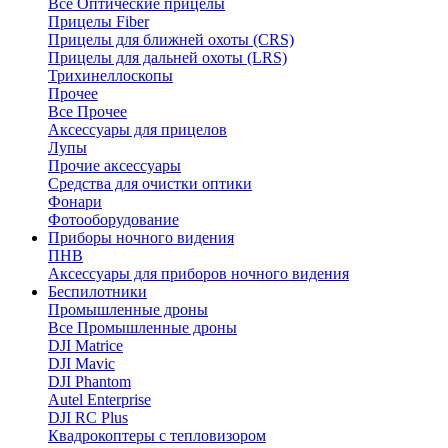
Все Оптические прицелы
Прицелы Fiber
Прицелы для ближней охоты (CRS)
Прицелы для дальней охоты (LRS)
Трихинеллоскопы
Прочее
Все Прочее
Аксессуары для прицелов
Лупы
Прочие аксессуары
Средства для очистки оптики
Фонари
Фотооборудование
Приборы ночного видения
ПНВ
Аксессуары для приборов ночного видения
Беспилотники
Промышленные дроны
Все Промышленные дроны
DJI Matrice
DJI Mavic
DJI Phantom
Autel Enterprise
DJI RC Plus
Квадрокоптеры с тепловизором