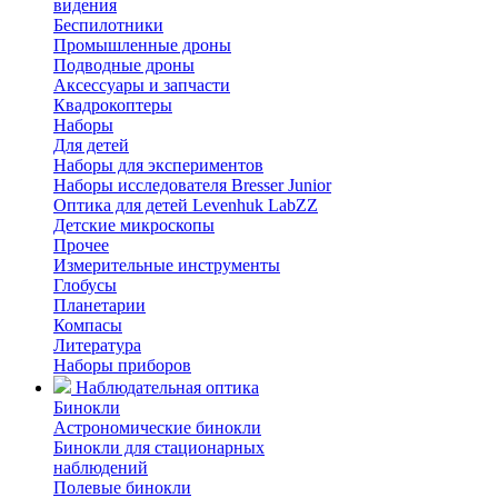
видения
Беспилотники
Промышленные дроны
Подводные дроны
Аксессуары и запчасти
Квадрокоптеры
Наборы
Для детей
Наборы для экспериментов
Наборы исследователя Bresser Junior
Оптика для детей Levenhuk LabZZ
Детские микроскопы
Прочее
Измерительные инструменты
Глобусы
Планетарии
Компасы
Литература
Наборы приборов
Наблюдательная оптика
Бинокли
Астрономические бинокли
Бинокли для стационарных
наблюдений
Полевые бинокли