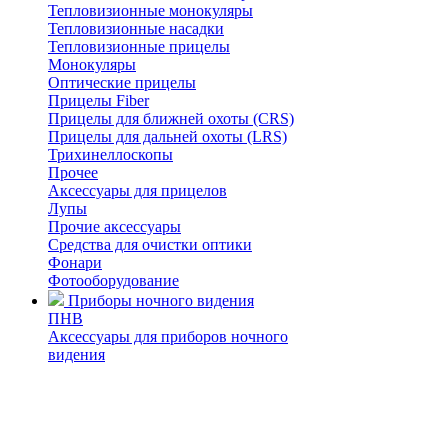
Тепловизионные монокуляры
Тепловизионные насадки
Тепловизионные прицелы
Монокуляры
Оптические прицелы
Прицелы Fiber
Прицелы для ближней охоты (CRS)
Прицелы для дальней охоты (LRS)
Трихинеллоскопы
Прочее
Аксессуары для прицелов
Лупы
Прочие аксессуары
Средства для очистки оптики
Фонари
Фотооборудование
Приборы ночного видения
ПНВ
Аксессуары для приборов ночного
видения