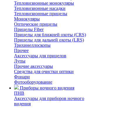
Тепловизионные монокуляры
Тепловизионные насадки
Тепловизионные прицелы
Монокуляры
Оптические прицелы
Прицелы Fiber
Прицелы для ближней охоты (CRS)
Прицелы для дальней охоты (LRS)
Трихинеллоскопы
Прочее
Аксессуары для прицелов
Лупы
Прочие аксессуары
Средства для очистки оптики
Фонари
Фотооборудование
Приборы ночного видения
ПНВ
Аксессуары для приборов ночного
видения