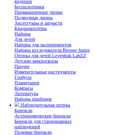
видения
Беспилотники
Промышленные дроны
Подводные дроны
Аксессуары и запчасти
Квадрокоптеры
Наборы
Для детей
Наборы для экспериментов
Наборы исследователя Bresser Junior
Оптика для детей Levenhuk LabZZ
Детские микроскопы
Прочее
Измерительные инструменты
Глобусы
Планетарии
Компасы
Литература
Наборы приборов
Наблюдательная оптика
Бинокли
Астрономические бинокли
Бинокли для стационарных
наблюдений
Полевые бинокли