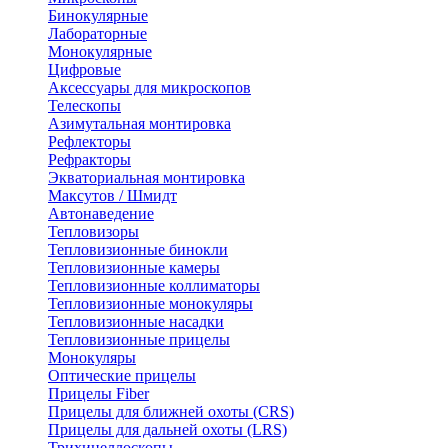
Бинокулярные
Лабораторные
Монокулярные
Цифровые
Аксессуары для микроскопов
Телескопы
Азимутальная монтировка
Рефлекторы
Рефракторы
Экваториальная монтировка
Максутов / Шмидт
Автонаведение
Тепловизоры
Тепловизионные бинокли
Тепловизионные камеры
Тепловизионные коллиматоры
Тепловизионные монокуляры
Тепловизионные насадки
Тепловизионные прицелы
Монокуляры
Оптические прицелы
Прицелы Fiber
Прицелы для ближней охоты (CRS)
Прицелы для дальней охоты (LRS)
Трихинеллоскопы