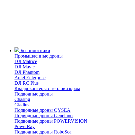
Беспилотники
Промышленные дроны
DJI Matrice
DJI Mavic
DJI Phantom
Autel Enterprise
DJI RC Plus
Квадрокоптеры с тепловизором
Подводные дроны
Chasing
Gladius
Подводные дроны QYSEA
Подводные дроны Geneinno
Подводные дроны POWERVISION
PowerRay
Подводные дроны RoboSea