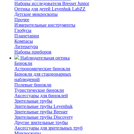
Наборы исследователя Bresser Junior
Оптика для детей Levenhuk LabZZ
Детские микроскопы
Прочее
Измерительные инструменты
Глобусы
Планетарии
Компасы
Литература
Наборы приборов
Наблюдательная оптика
Бинокли
Астрономические бинокли
Бинокли для стационарных
наблюдений
Полевые бинокли
Туристические бинокли
Аксессуары для биноклей
Зрительные трубы
Зрительные трубы Levenhuk
Зрительные трубы Bresser
Зрительные трубы Discovery
Другие зрительные трубы
Аксессуары для зрительных труб
Микроскопы