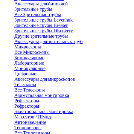
Аксессуары для биноклей
Зрительные трубы
Все Зрительные трубы
Зрительные трубы Levenhuk
Зрительные трубы Bresser
Зрительные трубы Discovery
Другие зрительные трубы
Аксессуары для зрительных труб
Микроскопы
Все Микроскопы
Бинокулярные
Лабораторные
Монокулярные
Цифровые
Аксессуары для микроскопов
Телескопы
Все Телескопы
Азимутальная монтировка
Рефлекторы
Рефракторы
Экваториальная монтировка
Максутов / Шмидт
Автонаведение
Тепловизоры
Все Тепловизоры