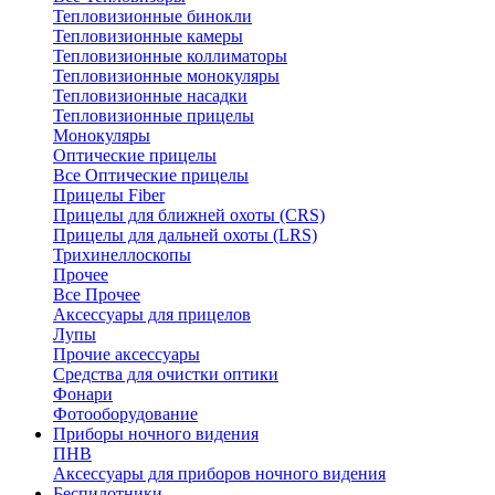
Тепловизионные бинокли
Тепловизионные камеры
Тепловизионные коллиматоры
Тепловизионные монокуляры
Тепловизионные насадки
Тепловизионные прицелы
Монокуляры
Оптические прицелы
Все Оптические прицелы
Прицелы Fiber
Прицелы для ближней охоты (CRS)
Прицелы для дальней охоты (LRS)
Трихинеллоскопы
Прочее
Все Прочее
Аксессуары для прицелов
Лупы
Прочие аксессуары
Средства для очистки оптики
Фонари
Фотооборудование
Приборы ночного видения
ПНВ
Аксессуары для приборов ночного видения
Беспилотники