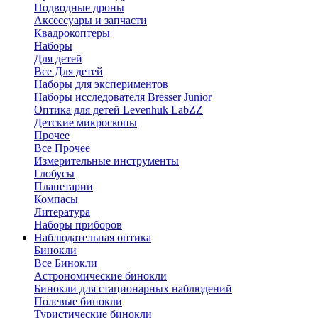
Подводные дроны
Аксессуары и запчасти
Квадрокоптеры
Наборы
Для детей
Все Для детей
Наборы для экспериментов
Наборы исследователя Bresser Junior
Оптика для детей Levenhuk LabZZ
Детские микроскопы
Прочее
Все Прочее
Измерительные инструменты
Глобусы
Планетарии
Компасы
Литература
Наборы приборов
Наблюдательная оптика
Бинокли
Все Бинокли
Астрономические бинокли
Бинокли для стационарных наблюдений
Полевые бинокли
Туристические бинокли