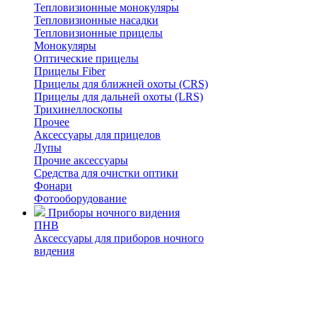
Тепловизионные монокуляры
Тепловизионные насадки
Тепловизионные прицелы
Монокуляры
Оптические прицелы
Прицелы Fiber
Прицелы для ближней охоты (CRS)
Прицелы для дальней охоты (LRS)
Трихинеллоскопы
Прочее
Аксессуары для прицелов
Лупы
Прочие аксессуары
Средства для очистки оптики
Фонари
Фотооборудование
Приборы ночного видения
ПНВ
Аксессуары для приборов ночного
видения