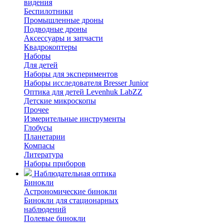
видения
Беспилотники
Промышленные дроны
Подводные дроны
Аксессуары и запчасти
Квадрокоптеры
Наборы
Для детей
Наборы для экспериментов
Наборы исследователя Bresser Junior
Оптика для детей Levenhuk LabZZ
Детские микроскопы
Прочее
Измерительные инструменты
Глобусы
Планетарии
Компасы
Литература
Наборы приборов
Наблюдательная оптика
Бинокли
Астрономические бинокли
Бинокли для стационарных
наблюдений
Полевые бинокли