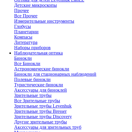
Детские микроскопы
Прочее
Все Прочее
Измерительные инструменты
Глобусы
Планетарии
Компасы
Литература
Наборы приборов
Наблюдательная оптика
Бинокли
Все Бинокли
Астрономические бинокли
Бинокли для стационарных наблюдений
Полевые бинокли
Туристические бинокли
Аксессуары для биноклей
Зрительные трубы
Все Зрительные трубы
Зрительные трубы Levenhuk
Зрительные трубы Bresser
Зрительные трубы Discovery
Другие зрительные трубы
Аксессуары для зрительных труб