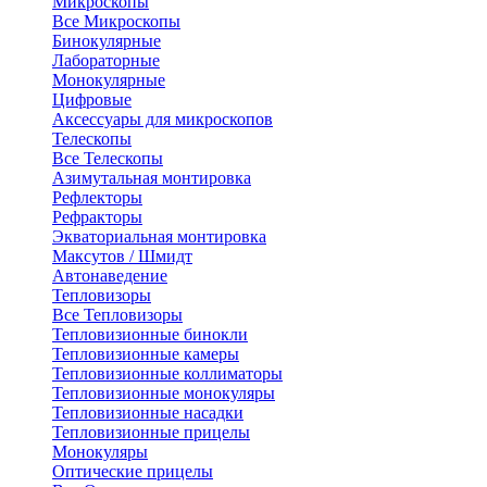
Микроскопы
Все Микроскопы
Бинокулярные
Лабораторные
Монокулярные
Цифровые
Аксессуары для микроскопов
Телескопы
Все Телескопы
Азимутальная монтировка
Рефлекторы
Рефракторы
Экваториальная монтировка
Максутов / Шмидт
Автонаведение
Тепловизоры
Все Тепловизоры
Тепловизионные бинокли
Тепловизионные камеры
Тепловизионные коллиматоры
Тепловизионные монокуляры
Тепловизионные насадки
Тепловизионные прицелы
Монокуляры
Оптические прицелы