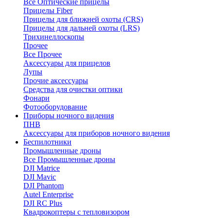
Все Оптические прицелы
Прицелы Fiber
Прицелы для ближней охоты (CRS)
Прицелы для дальней охоты (LRS)
Трихинеллоскопы
Прочее
Все Прочее
Аксессуары для прицелов
Лупы
Прочие аксессуары
Средства для очистки оптики
Фонари
Фотооборудование
Приборы ночного видения
ПНВ
Аксессуары для приборов ночного видения
Беспилотники
Промышленные дроны
Все Промышленные дроны
DJI Matrice
DJI Mavic
DJI Phantom
Autel Enterprise
DJI RC Plus
Квадрокоптеры с тепловизором