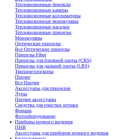
Тепловизионные бинокли
Тепловизионные камеры
Тепловизионные коллиматоры
Тепловизионные монокуляры
Тепловизионные насадки
Тепловизионные прицелы
Монокуляры
Оптические прицелы
Все Оптические прицелы
Прицелы Fiber
Прицелы для ближней охоты (CRS)
Прицелы для дальней охоты (LRS)
Трихинеллоскопы
Прочее
Все Прочее
Аксессуары для прицелов
Лупы
Прочие аксессуары
Средства для очистки оптики
Фонари
Фотооборудование
Приборы ночного видения
ПНВ
Аксессуары для приборов ночного видения
Беспилотники