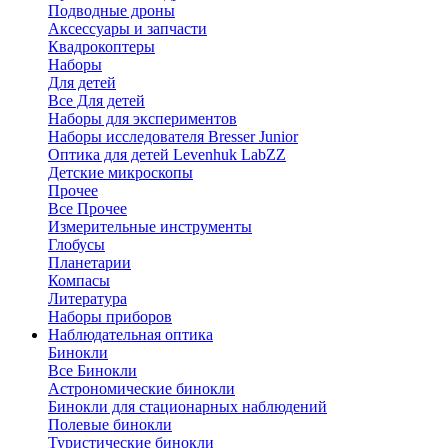
Подводные дроны
Аксессуары и запчасти
Квадрокоптеры
Наборы
Для детей
Все Для детей
Наборы для экспериментов
Наборы исследователя Bresser Junior
Оптика для детей Levenhuk LabZZ
Детские микроскопы
Прочее
Все Прочее
Измерительные инструменты
Глобусы
Планетарии
Компасы
Литература
Наборы приборов
Наблюдательная оптика
Бинокли
Все Бинокли
Астрономические бинокли
Бинокли для стационарных наблюдений
Полевые бинокли
Туристические бинокли