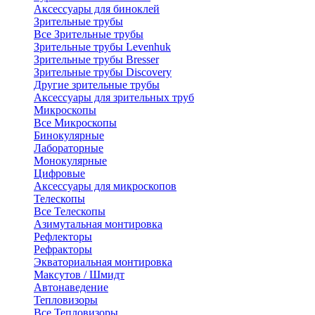
Аксессуары для биноклей
Зрительные трубы
Все Зрительные трубы
Зрительные трубы Levenhuk
Зрительные трубы Bresser
Зрительные трубы Discovery
Другие зрительные трубы
Аксессуары для зрительных труб
Микроскопы
Все Микроскопы
Бинокулярные
Лабораторные
Монокулярные
Цифровые
Аксессуары для микроскопов
Телескопы
Все Телескопы
Азимутальная монтировка
Рефлекторы
Рефракторы
Экваториальная монтировка
Максутов / Шмидт
Автонаведение
Тепловизоры
Все Тепловизоры