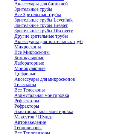
Аксессуары для биноклей
Зрительные трубы
Все Зрительные трубы
Зрительные трубы Levenhuk
Зрительные трубы Bresser
Зрительные трубы Discovery
Другие зрительные трубы
Аксессуары для зрительных труб
Микроскопы
Все Микроскопы
Бинокулярные
Лабораторные
Монокулярные
Цифровые
Аксессуары для микроскопов
Телескопы
Все Телескопы
Азимутальная монтировка
Рефлекторы
Рефракторы
Экваториальная монтировка
Максутов / Шмидт
Автонаведение
Тепловизоры
Все Тепловизоры