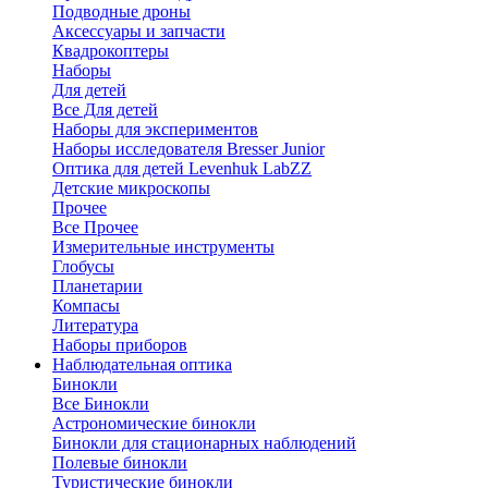
Подводные дроны
Аксессуары и запчасти
Квадрокоптеры
Наборы
Для детей
Все Для детей
Наборы для экспериментов
Наборы исследователя Bresser Junior
Оптика для детей Levenhuk LabZZ
Детские микроскопы
Прочее
Все Прочее
Измерительные инструменты
Глобусы
Планетарии
Компасы
Литература
Наборы приборов
Наблюдательная оптика
Бинокли
Все Бинокли
Астрономические бинокли
Бинокли для стационарных наблюдений
Полевые бинокли
Туристические бинокли