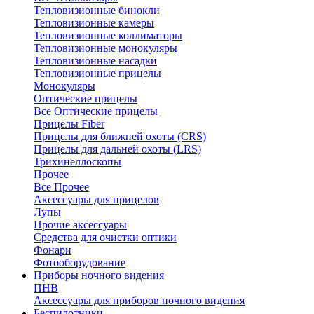
Тепловизионные бинокли
Тепловизионные камеры
Тепловизионные коллиматоры
Тепловизионные монокуляры
Тепловизионные насадки
Тепловизионные прицелы
Монокуляры
Оптические прицелы
Все Оптические прицелы
Прицелы Fiber
Прицелы для ближней охоты (CRS)
Прицелы для дальней охоты (LRS)
Трихинеллоскопы
Прочее
Все Прочее
Аксессуары для прицелов
Лупы
Прочие аксессуары
Средства для очистки оптики
Фонари
Фотооборудование
Приборы ночного видения
ПНВ
Аксессуары для приборов ночного видения
Беспилотники