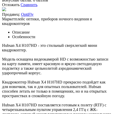
Бонусные баллы:
0 баллов
Отложить
Сравнить
Продавец:
OptiFly
Маркетплейс оптики, приборов ночного видения и
квадрокоптеров
Описание
Особенности
Hubsan X4 H107HD - это стильный сверхлегкий мини
квадрокоптер.
Модель оснащена видеокамерой HD с возможностью записи
на карту памяти, имеет красивую и яркую светодиодную
подсветку а также цельнолитой аэродинамический
ударопрочный корпус.
Квадрокоптер Hubsan X4 H107HD прекрасно подойдет как
для новичков, так и для опытных пользователей. Hubsan
способен летать не только в помещениях, но и на открытых
пространствах в спокойную погоду.
Hubsan X4 H107HD поставляется готовым к полету (RTF) c
четырехканальным пультом управления 2,4 ГГц с ЖК-