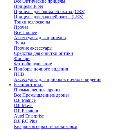
Все Оптические прицелы
Прицелы Fiber
Прицелы для ближней охоты (CRS)
Прицелы для дальней охоты (LRS)
Трихинеллоскопы
Прочее
Все Прочее
Аксессуары для прицелов
Лупы
Прочие аксессуары
Средства для очистки оптики
Фонари
Фотооборудование
Приборы ночного видения
ПНВ
Аксессуары для приборов ночного видения
Беспилотники
Промышленные дроны
Все Промышленные дроны
DJI Matrice
DJI Mavic
DJI Phantom
Autel Enterprise
DJI RC Plus
Квадрокоптеры с тепловизором