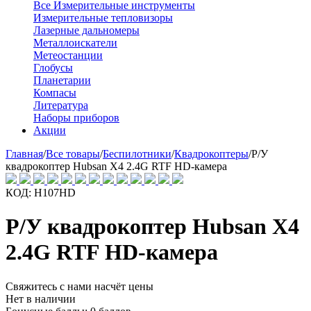
Все Измерительные инструменты
Измерительные тепловизоры
Лазерные дальномеры
Металлоискатели
Метеостанции
Глобусы
Планетарии
Компасы
Литература
Наборы приборов
Акции
Главная
/
Все товары
/
Беспилотники
/
Квадрокоптеры
/
Р/У
квадрокоптер Hubsan X4 2.4G RTF HD-камера
КОД:
H107HD
Р/У квадрокоптер Hubsan X4
2.4G RTF HD-камера
Свяжитесь с нами насчёт цены
Нет в наличии