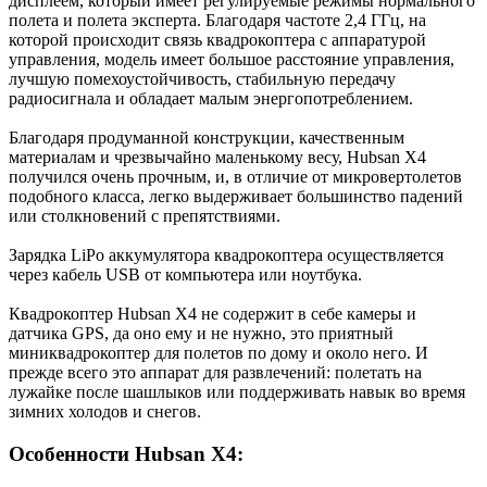
дисплеем, который имеет регулируемые режимы нормального
полета и полета эксперта. Благодаря частоте 2,4 ГГц, на
которой происходит связь квадрокоптера с аппаратурой
управления, модель имеет большое расстояние управления,
лучшую помехоустойчивость, стабильную передачу
радиосигнала и обладает малым энергопотреблением.
Благодаря продуманной конструкции, качественным
материалам и чрезвычайно маленькому весу, Hubsan X4
получился очень прочным, и, в отличие от микровертолетов
подобного класса, легко выдерживает большинство падений
или столкновений с препятствиями.
Зарядка LiPo аккумулятора квадрокоптера осуществляется
через кабель USB от компьютера или ноутбука.
Квадрокоптер Hubsan X4 не содержит в себе камеры и
датчика GPS, да оно ему и не нужно, это приятный
миниквадрокоптер для полетов по дому и около него. И
прежде всего это аппарат для развлечений: полетать на
лужайке после шашлыков или поддерживать навык во время
зимних холодов и снегов.
Особенности Hubsan X4: