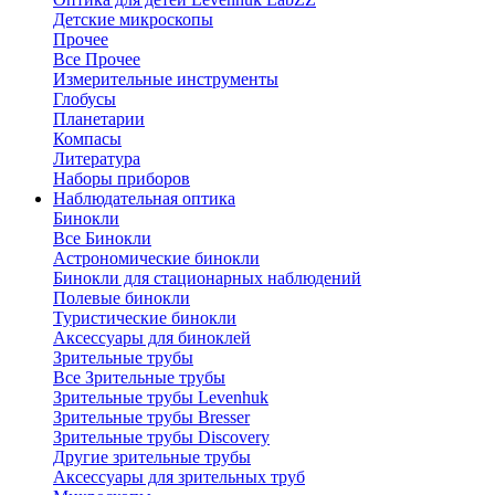
Детские микроскопы
Прочее
Все Прочее
Измерительные инструменты
Глобусы
Планетарии
Компасы
Литература
Наборы приборов
Наблюдательная оптика
Бинокли
Все Бинокли
Астрономические бинокли
Бинокли для стационарных наблюдений
Полевые бинокли
Туристические бинокли
Аксессуары для биноклей
Зрительные трубы
Все Зрительные трубы
Зрительные трубы Levenhuk
Зрительные трубы Bresser
Зрительные трубы Discovery
Другие зрительные трубы
Аксессуары для зрительных труб