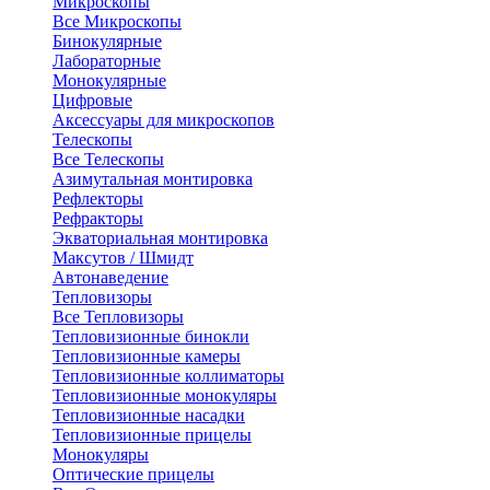
Микроскопы
Все Микроскопы
Бинокулярные
Лабораторные
Монокулярные
Цифровые
Аксессуары для микроскопов
Телескопы
Все Телескопы
Азимутальная монтировка
Рефлекторы
Рефракторы
Экваториальная монтировка
Максутов / Шмидт
Автонаведение
Тепловизоры
Все Тепловизоры
Тепловизионные бинокли
Тепловизионные камеры
Тепловизионные коллиматоры
Тепловизионные монокуляры
Тепловизионные насадки
Тепловизионные прицелы
Монокуляры
Оптические прицелы