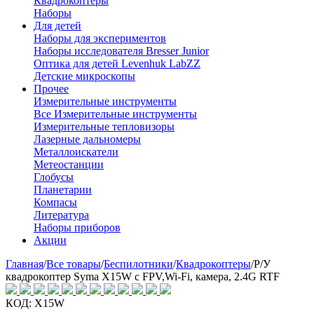
Квадрокоптеры
Наборы
Для детей
Наборы для экспериментов
Наборы исследователя Bresser Junior
Оптика для детей Levenhuk LabZZ
Детские микроскопы
Прочее
Измерительные инструменты
Все Измерительные инструменты
Измерительные тепловизоры
Лазерные дальномеры
Металлоискатели
Метеостанции
Глобусы
Планетарии
Компасы
Литература
Наборы приборов
Акции
Главная
/
Все товары
/
Беспилотники
/
Квадрокоптеры
/
Р/У
квадрокоптер Syma X15W с FPV,Wi-Fi, камера, 2.4G RTF
КОД:
X15W