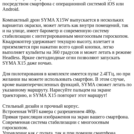
посредством смартфона с операционной системой iOS или
Android.
Компактный дрон SYMA X15W выпускается в нескольких
вариантах окраски, может летать как внутри помещений, так
и на улице, имеет барометр и современную систему
стабилизации с интегрированным многоосевым гироскопом.
Квадрокоптер удерживает текущую высоту, взлетает и
приземляется при нажатии всего одной кнопки, легко
выполняет кульбиты на 360 градусов и может летать в режиме
Headless. Яркие светодиодные огни позволяют запускать
SYMA X15 даже ночью.
Для пилотирования в комплекте имеется пульт 2.4ГГц, но при
желании вы можете использовать смартфон. В этом случае,
кроме вышеперечисленных функций, SYMA сможет летать по
указанному маршруту. Нарисуйте пальцем на экране
траекторию, и SYMA X15 повторит этот маршрут!
Стильный дизайн и прочный корпус.
Встроенная WIFI камера с разрешением 480p.
Прямая трансляция изображения на экран вашего смартфона.
Современная система стабилизации с многоосевым
гироскопом.
Управление как с пульта, так и при помощи смартфона.