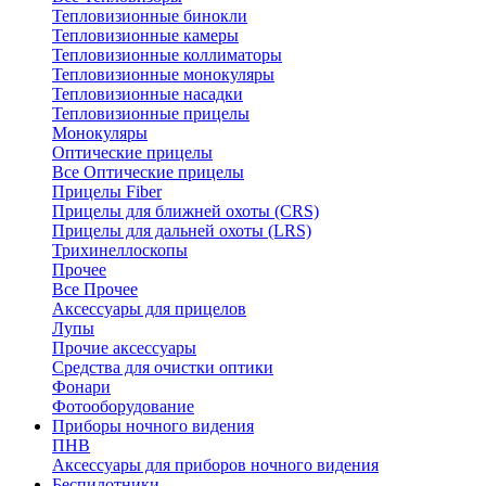
Тепловизионные бинокли
Тепловизионные камеры
Тепловизионные коллиматоры
Тепловизионные монокуляры
Тепловизионные насадки
Тепловизионные прицелы
Монокуляры
Оптические прицелы
Все Оптические прицелы
Прицелы Fiber
Прицелы для ближней охоты (CRS)
Прицелы для дальней охоты (LRS)
Трихинеллоскопы
Прочее
Все Прочее
Аксессуары для прицелов
Лупы
Прочие аксессуары
Средства для очистки оптики
Фонари
Фотооборудование
Приборы ночного видения
ПНВ
Аксессуары для приборов ночного видения
Беспилотники