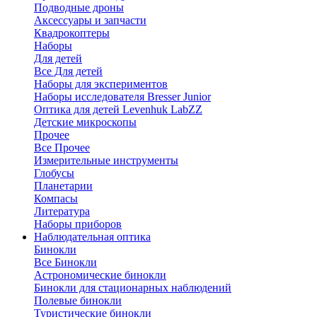
Подводные дроны
Аксессуары и запчасти
Квадрокоптеры
Наборы
Для детей
Все Для детей
Наборы для экспериментов
Наборы исследователя Bresser Junior
Оптика для детей Levenhuk LabZZ
Детские микроскопы
Прочее
Все Прочее
Измерительные инструменты
Глобусы
Планетарии
Компасы
Литература
Наборы приборов
Наблюдательная оптика
Бинокли
Все Бинокли
Астрономические бинокли
Бинокли для стационарных наблюдений
Полевые бинокли
Туристические бинокли