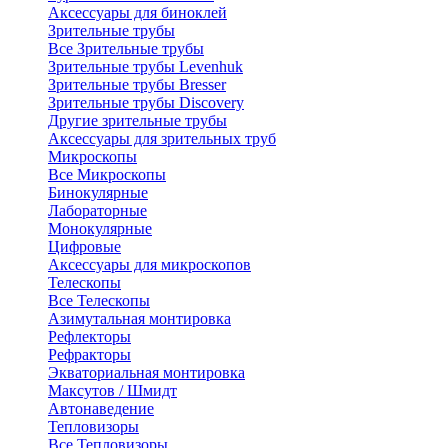
Аксессуары для биноклей
Зрительные трубы
Все Зрительные трубы
Зрительные трубы Levenhuk
Зрительные трубы Bresser
Зрительные трубы Discovery
Другие зрительные трубы
Аксессуары для зрительных труб
Микроскопы
Все Микроскопы
Бинокулярные
Лабораторные
Монокулярные
Цифровые
Аксессуары для микроскопов
Телескопы
Все Телескопы
Азимутальная монтировка
Рефлекторы
Рефракторы
Экваториальная монтировка
Максутов / Шмидт
Автонаведение
Тепловизоры
Все Тепловизоры