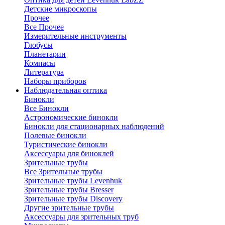
Детские микроскопы
Прочее
Все Прочее
Измерительные инструменты
Глобусы
Планетарии
Компасы
Литература
Наборы приборов
Наблюдательная оптика
Бинокли
Все Бинокли
Астрономические бинокли
Бинокли для стационарных наблюдений
Полевые бинокли
Туристические бинокли
Аксессуары для биноклей
Зрительные трубы
Все Зрительные трубы
Зрительные трубы Levenhuk
Зрительные трубы Bresser
Зрительные трубы Discovery
Другие зрительные трубы
Аксессуары для зрительных труб