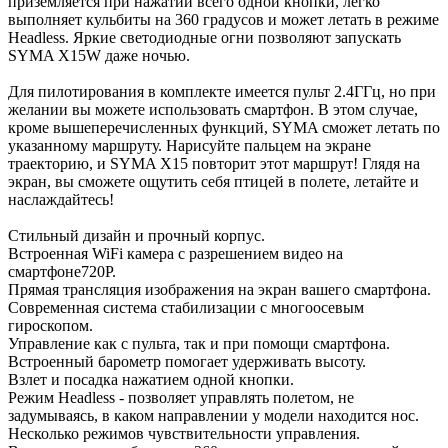
приземляется при нажатии всего одной кнопки, легко
выполняет кульбиты на 360 градусов и может летать в режиме
Headless. Яркие светодиодные огни позволяют запускать
SYMA X15W даже ночью.
Для пилотирования в комплекте имеется пульт 2.4ГГц, но при
желании вы можете использовать смартфон. В этом случае,
кроме вышеперечисленных функций, SYMA сможет летать по
указанному маршруту. Нарисуйте пальцем на экране
траекторию, и SYMA X15 повторит этот маршрут! Глядя на
экран, вы сможете ощутить себя птицей в полете, летайте и
наслаждайтесь!
Стильный дизайн и прочный корпус.
Встроенная WiFi камера с разрешением видео на
смартфоне720Р.
Прямая трансляция изображения на экран вашего смартфона.
Современная система стабилизации с многоосевым
гироскопом.
Управление как с пульта, так и при помощи смартфона.
Встроенный барометр помогает удерживать высоту.
Взлет и посадка нажатием одной кнопки.
Режим Headless - позволяет управлять полетом, не
задумываясь, в каком направлении у модели находится нос.
Несколько режимов чувствительности управления.