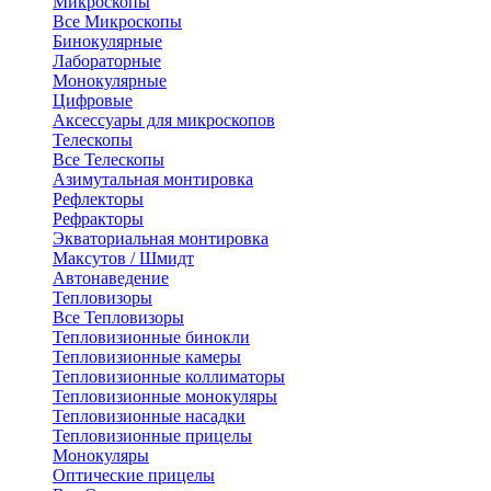
Микроскопы
Все Микроскопы
Бинокулярные
Лабораторные
Монокулярные
Цифровые
Аксессуары для микроскопов
Телескопы
Все Телескопы
Азимутальная монтировка
Рефлекторы
Рефракторы
Экваториальная монтировка
Максутов / Шмидт
Автонаведение
Тепловизоры
Все Тепловизоры
Тепловизионные бинокли
Тепловизионные камеры
Тепловизионные коллиматоры
Тепловизионные монокуляры
Тепловизионные насадки
Тепловизионные прицелы
Монокуляры
Оптические прицелы