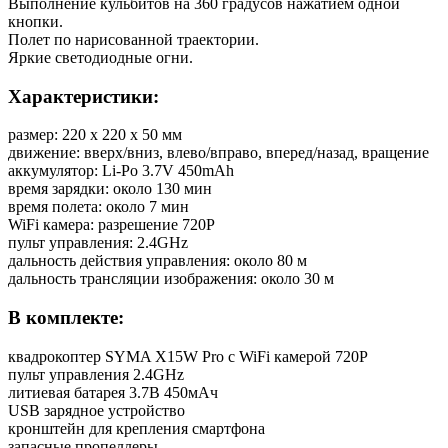
Выполнение кульбитов на 360 градусов нажатием одной
кнопки.
Полет по нарисованной траектории.
Яркие светодиодные огни.
Характеристики:
размер: 220 х 220 х 50 мм
движение: вверх/вниз, влево/вправо, вперед/назад, вращение
аккумулятор: Li-Po 3.7V 450mAh
время зарядки: около 130 мин
время полета: около 7 мин
WiFi камера: разрешение 720Р
пульт управления: 2.4GHz
дальность действия управления: около 80 м
дальность трансляции изображения: около 30 м
В комплекте:
квадрокоптер SYMA X15W Pro с WiFi камерой 720Р
пульт управления 2.4GHz
литиевая батарея 3.7В 450мАч
USB зарядное устройство
кронштейн для крепления смартфона
запасные пропеллеры