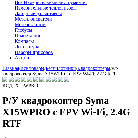
Все Измерительные инструменты
Измерительные тепловизоры
Лазерные дальномеры
Металлоискатели
Метеостанции
Глобусы
Планетарии
Компасы
Литература
Наборы приборов
Акции
Главная
/
Все товары
/
Беспилотники
/
Квадрокоптеры
/
Р/У
квадрокоптер Syma X15WPRO с FPV Wi-Fi, 2.4G RTF
КОД:
X15WPRO
Р/У квадрокоптер Syma
X15WPRO с FPV Wi-Fi, 2.4G
RTF