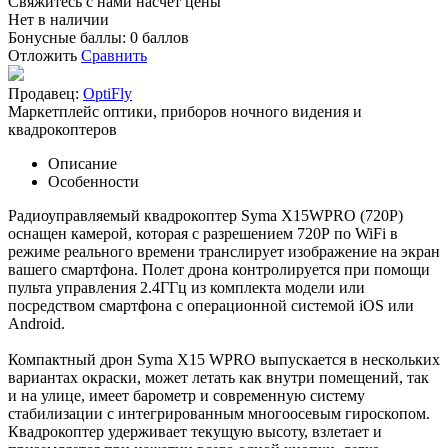
Свяжитесь с нами насчёт цены
Нет в наличии
Бонусные баллы:
0 баллов
Отложить
Сравнить
Продавец:
OptiFly
Маркетплейс оптики, приборов ночного видения и
квадрокоптеров
Описание
Особенности
Радиоуправляемый квадрокоптер Syma X15WPRO (720P)
оснащен камерой, которая с разрешением 720Р по WiFi в
режиме реального времени транслирует изображение на экран
вашего смартфона. Полет дрона контролируется при помощи
пульта управления 2.4ГГц из комплекта модели или
посредством смартфона с операционной системой iOS или
Android.
Компактный дрон Syma X15 WPRO выпускается в нескольких
вариантах окраски, может летать как внутри помещений, так
и на улице, имеет барометр и современную систему
стабилизации с интегрированным многоосевым гироскопом.
Квадрокоптер удерживает текущую высоту, взлетает и