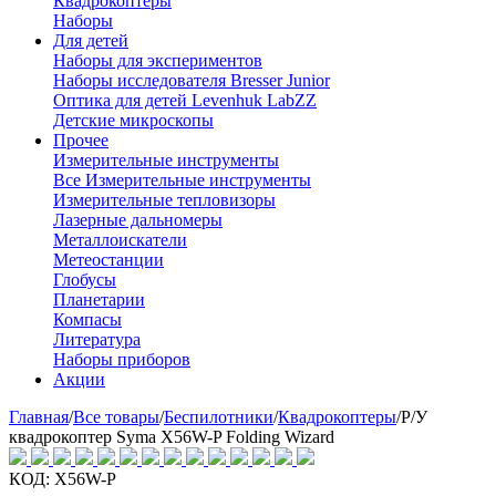
Квадрокоптеры
Наборы
Для детей
Наборы для экспериментов
Наборы исследователя Bresser Junior
Оптика для детей Levenhuk LabZZ
Детские микроскопы
Прочее
Измерительные инструменты
Все Измерительные инструменты
Измерительные тепловизоры
Лазерные дальномеры
Металлоискатели
Метеостанции
Глобусы
Планетарии
Компасы
Литература
Наборы приборов
Акции
Главная
/
Все товары
/
Беспилотники
/
Квадрокоптеры
/
Р/У
квадрокоптер Syma X56W-P Folding Wizard
КОД:
X56W-P