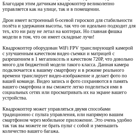
Благодаря этим датчикам квадрокоптер великолепно
управляется как на улице, так и в помещении.
Дрон имеет встроенный 6-осевой гироскоп для стабильности
полёта и удержания высоты, так что он идеально подходит для
тех, кто ни разу не летал на коптерах. Но главная фишка
модели в том, что он имеет складные лучи!
Квадрокоптер оборудован WiFi FPV транслирующей камерой
с улучшенным качеством видео съемки и матрицей с
разрешением в 1 мегапиксель и качеством 720P, что довольно
много для бюджетной модели такого класса. Данная камера
подключается к вашему смартфону и в режиме реального
времени транслирует видео-изображение и делает фото по
вашей команде. Видео запись и фото сохраняются в память
вашего смартфона и вы сможете легко поделиться ими в
социальных сетях или просматривать их на экране вашего
устройства.
Квадрокоптер может управляться двумя способами
традиционно с пульта управления, или напрямую вашим
смартфоном через мобильное приложение. Это очень удобно
так так вы можете не брать пульт с собой и уменьшить
количество вашего багажа.