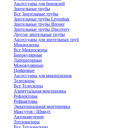
Аксессуары для биноклей
Зрительные трубы
Все Зрительные трубы
Зрительные трубы Levenhuk
Зрительные трубы Bresser
Зрительные трубы Discovery
Другие зрительные трубы
Аксессуары для зрительных труб
Микроскопы
Все Микроскопы
Бинокулярные
Лабораторные
Монокулярные
Цифровые
Аксессуары для микроскопов
Телескопы
Все Телескопы
Азимутальная монтировка
Рефлекторы
Рефракторы
Экваториальная монтировка
Максутов / Шмидт
Автонаведение
Тепловизоры
Все Тепловизоры