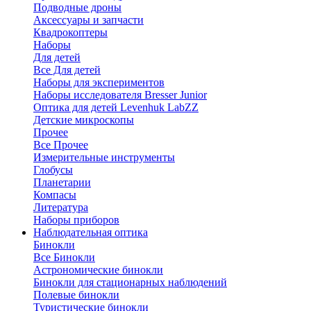
Подводные дроны
Аксессуары и запчасти
Квадрокоптеры
Наборы
Для детей
Все Для детей
Наборы для экспериментов
Наборы исследователя Bresser Junior
Оптика для детей Levenhuk LabZZ
Детские микроскопы
Прочее
Все Прочее
Измерительные инструменты
Глобусы
Планетарии
Компасы
Литература
Наборы приборов
Наблюдательная оптика
Бинокли
Все Бинокли
Астрономические бинокли
Бинокли для стационарных наблюдений
Полевые бинокли
Туристические бинокли