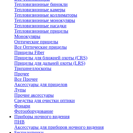
Тепловизионные бинокли
Тепловизионные камеры
Тепловизионные коллиматоры
Тепловизионные монокуляры
Тепловизионные насадки
Тепловизионные прицелы
Монокуляры
Оптические прицелы
Все Оптические прицелы
Прицелы Fiber
Прицелы для ближней охоты (CRS)
Прицелы для дальней охоты (LRS)
Трихинеллоскопы
Прочее
Все Прочее
Аксессуары для прицелов
Лупы
Прочие аксессуары
Средства для очистки оптики
Фонари
Фотооборудование
Приборы ночного видения
ПНВ
Аксессуары для приборов ночного видения
Беспилотники