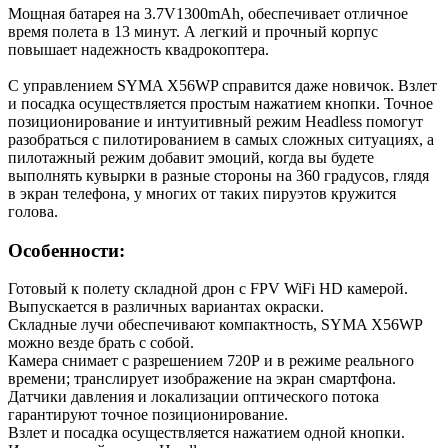
Мощная батарея на 3.7V1300mAh, обеспечивает отличное
время полета в 13 минут. А легкий и прочный корпус
повышает надежность квадрокоптера.
С управлением SYMA X56WP справится даже новичок. Взлет
и посадка осуществляется простым нажатием кнопки. Точное
позиционирование и интуитивный режим Headless помогут
разобраться с пилотированием в самых сложных ситуациях, а
пилотажный режим добавит эмоций, когда вы будете
выполнять кувырки в разные стороны на 360 градусов, глядя
в экран телефона, у многих от таких пируэтов кружится
голова.
Особенности:
Готовый к полету складной дрон с FPV WiFi HD камерой.
Выпускается в различных вариантах окраски.
Складные лучи обеспечивают компактность, SYMA X56WP
можно везде брать с собой.
Камера снимает с разрешением 720Р и в режиме реального
времени; транслирует изображение на экран смартфона.
Датчики давления и локализации оптического потока
гарантируют точное позиционирование.
Взлет и посадка осуществляется нажатием одной кнопки.