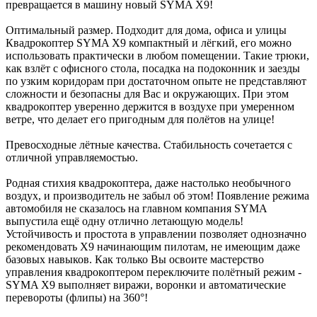
превращается в машину новый SYMA X9!
Оптимальный размер. Подходит для дома, офиса и улицы
Квадрокоптер SYMA X9 компактный и лёгкий, его можно
использовать практически в любом помещении. Такие трюки,
как взлёт с офисного стола, посадка на подоконник и заезды
по узким коридорам при достаточном опыте не представляют
сложности и безопасны для Вас и окружающих. При этом
квадрокоптер уверенно держится в воздухе при умеренном
ветре, что делает его пригодным для полётов на улице!
Превосходные лётные качества. Стабильность сочетается с
отличной управляемостью.
Родная стихия квадрокоптера, даже настолько необычного
воздух, и производитель не забыл об этом! Появление режима
автомобиля не сказалось на главном компания SYMA
выпустила ещё одну отлично летающую модель!
Устойчивость и простота в управлении позволяет однозначно
рекомендовать X9 начинающим пилотам, не имеющим даже
базовых навыков. Как только Вы освоите мастерство
управления квадрокоптером переключите полётный режим -
SYMA X9 выполняет виражи, воронки и автоматические
перевороты (флипы) на 360°!