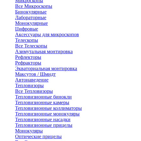
Микроскопы
Все Микроскопы
Бинокулярные
Лабораторные
Монокулярные
Цифровые
Аксессуары для микроскопов
Телескопы
Все Телескопы
Азимутальная монтировка
Рефлекторы
Рефракторы
Экваториальная монтировка
Максутов / Шмидт
Автонаведение
Тепловизоры
Все Тепловизоры
Тепловизионные бинокли
Тепловизионные камеры
Тепловизионные коллиматоры
Тепловизионные монокуляры
Тепловизионные насадки
Тепловизионные прицелы
Монокуляры
Оптические прицелы