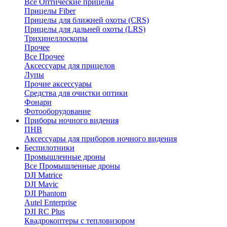
Все Оптические прицелы
Прицелы Fiber
Прицелы для ближней охоты (CRS)
Прицелы для дальней охоты (LRS)
Трихинеллоскопы
Прочее
Все Прочее
Аксессуары для прицелов
Лупы
Прочие аксессуары
Средства для очистки оптики
Фонари
Фотооборудование
Приборы ночного видения
ПНВ
Аксессуары для приборов ночного видения
Беспилотники
Промышленные дроны
Все Промышленные дроны
DJI Matrice
DJI Mavic
DJI Phantom
Autel Enterprise
DJI RC Plus
Квадрокоптеры с тепловизором