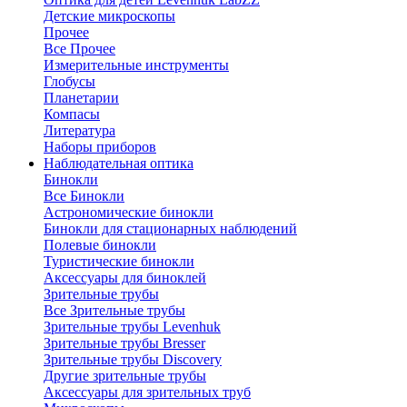
Детские микроскопы
Прочее
Все Прочее
Измерительные инструменты
Глобусы
Планетарии
Компасы
Литература
Наборы приборов
Наблюдательная оптика
Бинокли
Все Бинокли
Астрономические бинокли
Бинокли для стационарных наблюдений
Полевые бинокли
Туристические бинокли
Аксессуары для биноклей
Зрительные трубы
Все Зрительные трубы
Зрительные трубы Levenhuk
Зрительные трубы Bresser
Зрительные трубы Discovery
Другие зрительные трубы
Аксессуары для зрительных труб