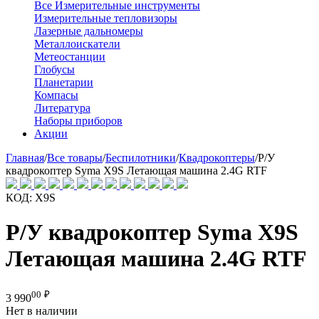
Все Измерительные инструменты
Измерительные тепловизоры
Лазерные дальномеры
Металлоискатели
Метеостанции
Глобусы
Планетарии
Компасы
Литература
Наборы приборов
Акции
Главная
/
Все товары
/
Беспилотники
/
Квадрокоптеры
/
Р/У
квадрокоптер Syma X9S Летающая машина 2.4G RTF
КОД:
X9S
Р/У квадрокоптер Syma X9S
Летающая машина 2.4G RTF
00
₽
3 990
Нет в наличии