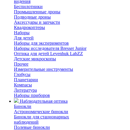
видения
Беспилотники
Промышленные дроны
Подводные дроны
Аксессуары и запчасти
Квадрокоптеры
Наборы
Для детей
Наборы для экспериментов
Наборы исследователя Bresser Junior
Оптика для детей Levenhuk LabZZ
Детские микроскопы
Прочее
Измерительные инструменты
Глобусы
Планетарии
Компасы
Литература
Наборы приборов
Наблюдательная оптика
Бинокли
Астрономические бинокли
Бинокли для стационарных
наблюдений
Полевые бинокли