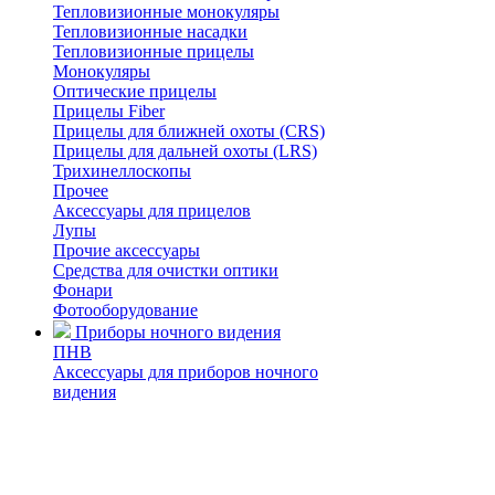
Тепловизионные монокуляры
Тепловизионные насадки
Тепловизионные прицелы
Монокуляры
Оптические прицелы
Прицелы Fiber
Прицелы для ближней охоты (CRS)
Прицелы для дальней охоты (LRS)
Трихинеллоскопы
Прочее
Аксессуары для прицелов
Лупы
Прочие аксессуары
Средства для очистки оптики
Фонари
Фотооборудование
Приборы ночного видения
ПНВ
Аксессуары для приборов ночного
видения