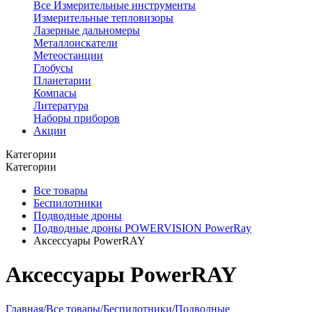
Все Измерительные инструменты
Измерительные тепловизоры
Лазерные дальномеры
Металлоискатели
Метеостанции
Глобусы
Планетарии
Компасы
Литература
Наборы приборов
Акции
Категории
Категории
Все товары
Беспилотники
Подводные дроны
Подводные дроны POWERVISION PowerRay
Аксессуары PowerRAY
Аксессуары PowerRAY
Главная
/
Все товары
/
Беспилотники
/
Подводные