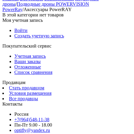
дроны
/
Подводные дроны POWERVISION
PowerRay
/
Аксессуары PowerRAY
В этой категории нет товаров
Моя учетная запись
Войти
Создать учетную запись
Покупательский сервис
Учетная запись
Ваши заказы
Отложенные
Список сравнения
Продавцам
Стать продавцом
Условия размещения
Все продавцы
Контакты
Россия
+7(964)548-11-38
Пн-Пт 9.00 - 18.00
optifly@yandex.ru