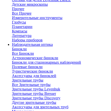
Детские микроскопы
Прочее
Все Прочее
Измерительные инструменты
Глобусы
Планетарии
Компасы
Литература
Наборы приборов
Наблюдательная оптика
Бинокли
Все Бинокли
Астрономические бинокли
Бинокли для стационарных наблюдений
Полевые бинокли
Туристические бинокли
Аксессуары для биноклей
Зрительные трубы
Все Зрительные трубы
Зрительные трубы Levenhuk
Зрительные трубы Bresser
Зрительные трубы Discovery
Другие зрительные трубы
Аксессуары для зрительных труб