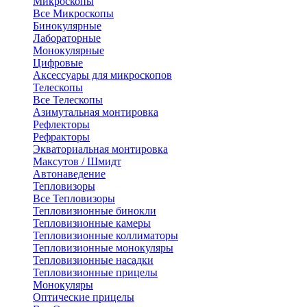
Микроскопы
Все Микроскопы
Бинокулярные
Лабораторные
Монокулярные
Цифровые
Аксессуары для микроскопов
Телескопы
Все Телескопы
Азимутальная монтировка
Рефлекторы
Рефракторы
Экваториальная монтировка
Максутов / Шмидт
Автонаведение
Тепловизоры
Все Тепловизоры
Тепловизионные бинокли
Тепловизионные камеры
Тепловизионные коллиматоры
Тепловизионные монокуляры
Тепловизионные насадки
Тепловизионные прицелы
Монокуляры
Оптические прицелы