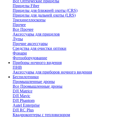
Все Оптические прицелы
Прицелы Fiber
Прицелы для ближней охоты (CRS)
Прицелы для дальней охоты (LRS)
Трихинеллоскопы
Прочее
Все Прочее
Аксессуары для прицелов
Лупы
Прочие аксессуары
Средства для очистки оптики
Фонари
Фотооборудование
Приборы ночного видения
ПНВ
Аксессуары для приборов ночного видения
Беспилотники
Промышленные дроны
Все Промышленные дроны
DJI Matrice
DJI Mavic
DJI Phantom
Autel Enterprise
DJI RC Plus
Квадрокоптеры с тепловизором