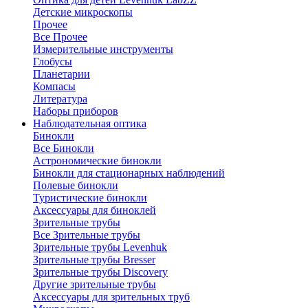
Детские микроскопы
Прочее
Все Прочее
Измерительные инструменты
Глобусы
Планетарии
Компасы
Литература
Наборы приборов
Наблюдательная оптика
Бинокли
Все Бинокли
Астрономические бинокли
Бинокли для стационарных наблюдений
Полевые бинокли
Туристические бинокли
Аксессуары для биноклей
Зрительные трубы
Все Зрительные трубы
Зрительные трубы Levenhuk
Зрительные трубы Bresser
Зрительные трубы Discovery
Другие зрительные трубы
Аксессуары для зрительных труб