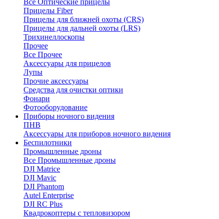
Все Оптические прицелы
Прицелы Fiber
Прицелы для ближней охоты (CRS)
Прицелы для дальней охоты (LRS)
Трихинеллоскопы
Прочее
Все Прочее
Аксессуары для прицелов
Лупы
Прочие аксессуары
Средства для очистки оптики
Фонари
Фотооборудование
Приборы ночного видения
ПНВ
Аксессуары для приборов ночного видения
Беспилотники
Промышленные дроны
Все Промышленные дроны
DJI Matrice
DJI Mavic
DJI Phantom
Autel Enterprise
DJI RC Plus
Квадрокоптеры с тепловизором