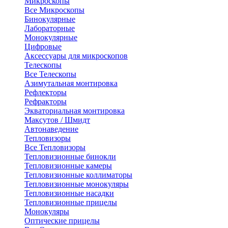
Микроскопы
Все Микроскопы
Бинокулярные
Лабораторные
Монокулярные
Цифровые
Аксессуары для микроскопов
Телескопы
Все Телескопы
Азимутальная монтировка
Рефлекторы
Рефракторы
Экваториальная монтировка
Максутов / Шмидт
Автонаведение
Тепловизоры
Все Тепловизоры
Тепловизионные бинокли
Тепловизионные камеры
Тепловизионные коллиматоры
Тепловизионные монокуляры
Тепловизионные насадки
Тепловизионные прицелы
Монокуляры
Оптические прицелы