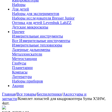
Квадрокоптеры
Наборы
Для детей
Наборы для экспериментов
Наборы исследователя Bresser Junior
Оптика для детей Levenhuk LabZZ
Детские микроскопы
Прочее
Измерительные инструменты
Все Измерительные инструменты
Измерительные тепловизоры
Лазерные дальномеры
Металлоискатели
Метеостанции
Глобусы
Планетарии
Компасы
Литература
Наборы приборов
Акции
Главная
/
Все товары
/
Беспилотники
/
Аксессуары и
запчасти
/
Комплет лопастей для квадрокоптера Syma X5HW,
4шт.