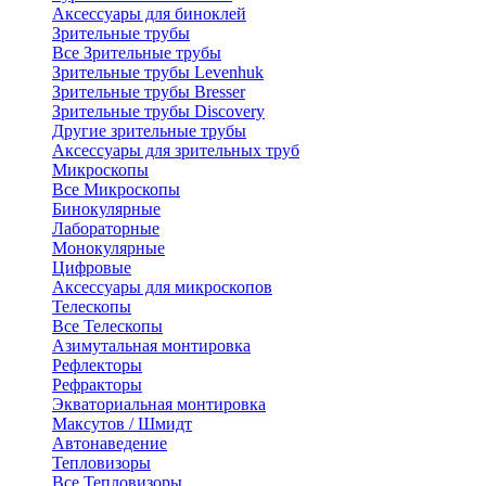
Аксессуары для биноклей
Зрительные трубы
Все Зрительные трубы
Зрительные трубы Levenhuk
Зрительные трубы Bresser
Зрительные трубы Discovery
Другие зрительные трубы
Аксессуары для зрительных труб
Микроскопы
Все Микроскопы
Бинокулярные
Лабораторные
Монокулярные
Цифровые
Аксессуары для микроскопов
Телескопы
Все Телескопы
Азимутальная монтировка
Рефлекторы
Рефракторы
Экваториальная монтировка
Максутов / Шмидт
Автонаведение
Тепловизоры
Все Тепловизоры