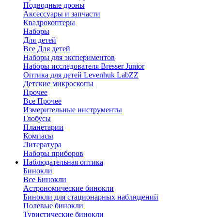
Подводные дроны
Аксессуары и запчасти
Квадрокоптеры
Наборы
Для детей
Все Для детей
Наборы для экспериментов
Наборы исследователя Bresser Junior
Оптика для детей Levenhuk LabZZ
Детские микроскопы
Прочее
Все Прочее
Измерительные инструменты
Глобусы
Планетарии
Компасы
Литература
Наборы приборов
Наблюдательная оптика
Бинокли
Все Бинокли
Астрономические бинокли
Бинокли для стационарных наблюдений
Полевые бинокли
Туристические бинокли