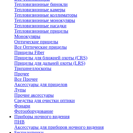
Тепловизионные бинокли
Тепловизионные камеры
Тепловизионные коллиматоры
Тепловизионные монокуляры
Тепловизионные насадки
Тепловизионные прицелы
Монокуляры
Оптические прицелы
Все Оптические прицелы
Прицелы Fiber
Прицелы для ближней охоты (CRS)
Прицелы для дальней охоты (LRS)
Трихинеллоскопы
Прочее
Все Прочее
Аксессуары для прицелов
Лупы
Прочие аксессуары
Средства для очистки оптики
Фонари
Фотооборудование
Приборы ночного видения
ПНВ
Аксессуары для приборов ночного видения
Беспилотники