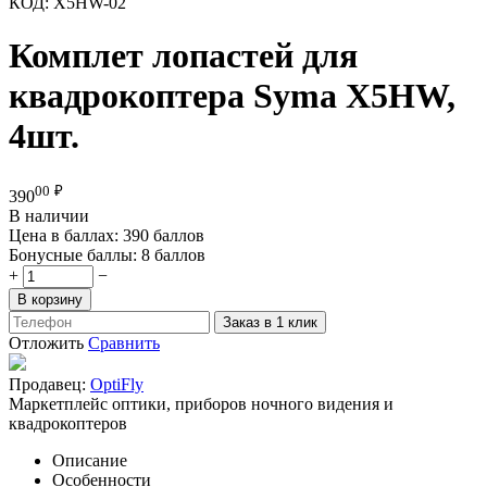
КОД:
X5HW-02
Комплет лопастей для
квадрокоптера Syma X5HW,
4шт.
00
₽
390
В наличии
Цена в баллах:
390 баллов
Бонусные баллы:
8 баллов
+
−
В корзину
Заказ в 1 клик
Отложить
Сравнить
Продавец:
OptiFly
Маркетплейс оптики, приборов ночного видения и
квадрокоптеров
Описание
Особенности