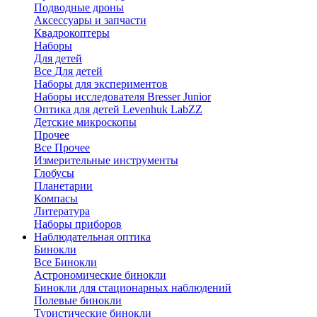
Подводные дроны
Аксессуары и запчасти
Квадрокоптеры
Наборы
Для детей
Все Для детей
Наборы для экспериментов
Наборы исследователя Bresser Junior
Оптика для детей Levenhuk LabZZ
Детские микроскопы
Прочее
Все Прочее
Измерительные инструменты
Глобусы
Планетарии
Компасы
Литература
Наборы приборов
Наблюдательная оптика
Бинокли
Все Бинокли
Астрономические бинокли
Бинокли для стационарных наблюдений
Полевые бинокли
Туристические бинокли