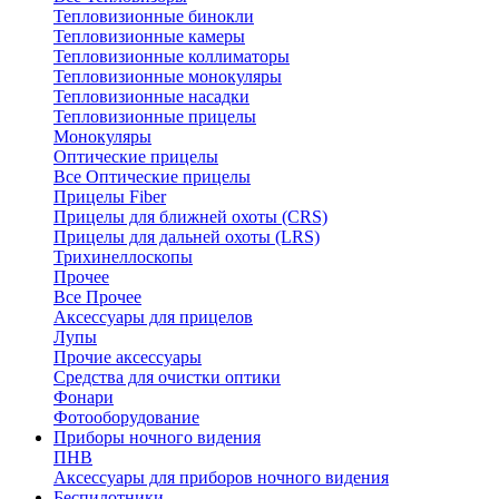
Тепловизионные бинокли
Тепловизионные камеры
Тепловизионные коллиматоры
Тепловизионные монокуляры
Тепловизионные насадки
Тепловизионные прицелы
Монокуляры
Оптические прицелы
Все Оптические прицелы
Прицелы Fiber
Прицелы для ближней охоты (CRS)
Прицелы для дальней охоты (LRS)
Трихинеллоскопы
Прочее
Все Прочее
Аксессуары для прицелов
Лупы
Прочие аксессуары
Средства для очистки оптики
Фонари
Фотооборудование
Приборы ночного видения
ПНВ
Аксессуары для приборов ночного видения
Беспилотники