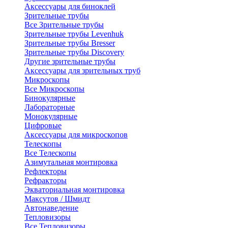
Аксессуары для биноклей
Зрительные трубы
Все Зрительные трубы
Зрительные трубы Levenhuk
Зрительные трубы Bresser
Зрительные трубы Discovery
Другие зрительные трубы
Аксессуары для зрительных труб
Микроскопы
Все Микроскопы
Бинокулярные
Лабораторные
Монокулярные
Цифровые
Аксессуары для микроскопов
Телескопы
Все Телескопы
Азимутальная монтировка
Рефлекторы
Рефракторы
Экваториальная монтировка
Максутов / Шмидт
Автонаведение
Тепловизоры
Все Тепловизоры