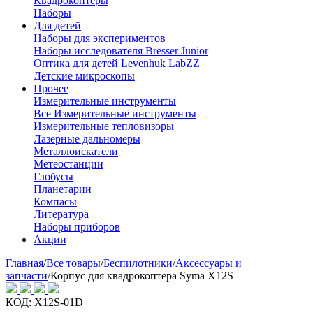
Квадрокоптеры
Наборы
Для детей
Наборы для экспериментов
Наборы исследователя Bresser Junior
Оптика для детей Levenhuk LabZZ
Детские микроскопы
Прочее
Измерительные инструменты
Все Измерительные инструменты
Измерительные тепловизоры
Лазерные дальномеры
Металлоискатели
Метеостанции
Глобусы
Планетарии
Компасы
Литература
Наборы приборов
Акции
Главная
/
Все товары
/
Беспилотники
/
Аксессуары и
запчасти
/
Корпус для квадрокоптера Syma X12S
КОД:
X12S-01D