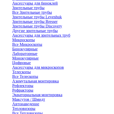
Аксессуары для биноклей
Зрительные трубы
Все Зрительные трубы
Зрительные трубы Levenhuk
Зрительные трубы Bresser
Зрительные трубы Discovery
Другие зрительные трубы
Аксессуары для зрительных труб
Микроскопы
Все Микроскопы
Бинокулярные
Лабораторные
Монокулярные
Цифровые
Аксессуары для микроскопов
Телескопы
Все Телескопы
Азимутальная монтировка
Рефлекторы
Рефракторы
Экваториальная монтировка
Максутов / Шмидт
Автонаведение
Тепловизоры
Все Тепловизоры