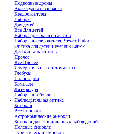
Подводные дроны
Аксессуары и запчасти
Квадрокоптеры
Наборы
Для детей
Все Для детей
Наборы для экспериментов
Наборы исследователя Bresser Junior
Оптика для детей Levenhuk LabZZ
Детские микроскопы
Прочее
Все Прочее
Измерительные инструменты
Глобусы
Планетарии
Компасы
Литература
Наборы приборов
Наблюдательная оптика
Бинокли
Все Бинокли
Астрономические бинокли
Бинокли для стационарных наблюдений
Полевые бинокли
Туристические бинокли