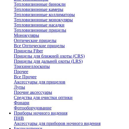
Тепловизионные бинокли
Тепловизионные камеры
Тепловизионные коллиматоры
Тепловизионные монокуляры
Тепловизионные насадки
Тепловизионные прицелы
Монокуляры
Оптические прицелы
Все Оптические прицелы
Прицелы Fiber
Прицелы для ближней охоты (CRS)
Прицелы для дальней охоты (LRS)
Трихинеллоскопы
Прочее
Все Прочее
Аксессуары для прицелов
Лупы
Прочие аксессуары
Средства для очистки оптики
Фонари
Фотооборудование
Приборы ночного видения
ПНВ
Аксессуары для приборов ночного видения
Беспилотники