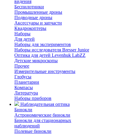
видения
Беспилотники
Промышленные дроны
Подводные дроны
Аксессуары и запчасти
Квадрокоптеры
Наборы
Для детей
Наборы для экспериментов
Наборы исследователя Bresser Junior
Оптика для детей Levenhuk LabZZ
Детские микроскопы
Прочее
Измерительные инструменты
Глобусы
Планетарии
Компасы
Литература
Наборы приборов
Наблюдательная оптика
Бинокли
Астрономические бинокли
Бинокли для стационарных
наблюдений
Полевые бинокли