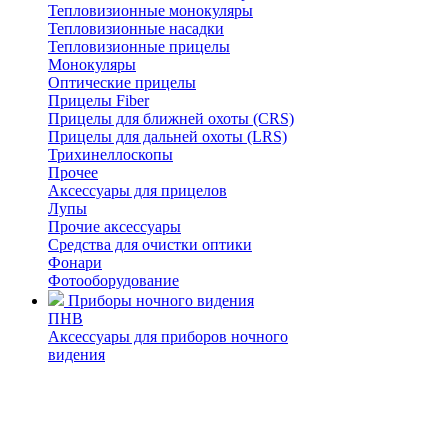
Тепловизионные монокуляры
Тепловизионные насадки
Тепловизионные прицелы
Монокуляры
Оптические прицелы
Прицелы Fiber
Прицелы для ближней охоты (CRS)
Прицелы для дальней охоты (LRS)
Трихинеллоскопы
Прочее
Аксессуары для прицелов
Лупы
Прочие аксессуары
Средства для очистки оптики
Фонари
Фотооборудование
Приборы ночного видения
ПНВ
Аксессуары для приборов ночного
видения