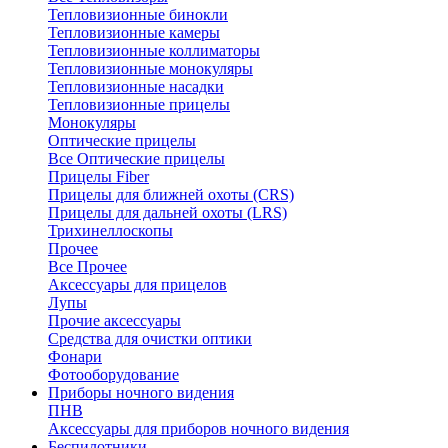
Тепловизионные бинокли
Тепловизионные камеры
Тепловизионные коллиматоры
Тепловизионные монокуляры
Тепловизионные насадки
Тепловизионные прицелы
Монокуляры
Оптические прицелы
Все Оптические прицелы
Прицелы Fiber
Прицелы для ближней охоты (CRS)
Прицелы для дальней охоты (LRS)
Трихинеллоскопы
Прочее
Все Прочее
Аксессуары для прицелов
Лупы
Прочие аксессуары
Средства для очистки оптики
Фонари
Фотооборудование
Приборы ночного видения
ПНВ
Аксессуары для приборов ночного видения
Беспилотники