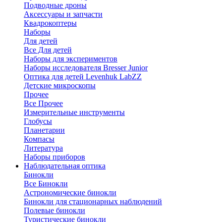
Подводные дроны
Аксессуары и запчасти
Квадрокоптеры
Наборы
Для детей
Все Для детей
Наборы для экспериментов
Наборы исследователя Bresser Junior
Оптика для детей Levenhuk LabZZ
Детские микроскопы
Прочее
Все Прочее
Измерительные инструменты
Глобусы
Планетарии
Компасы
Литература
Наборы приборов
Наблюдательная оптика
Бинокли
Все Бинокли
Астрономические бинокли
Бинокли для стационарных наблюдений
Полевые бинокли
Туристические бинокли