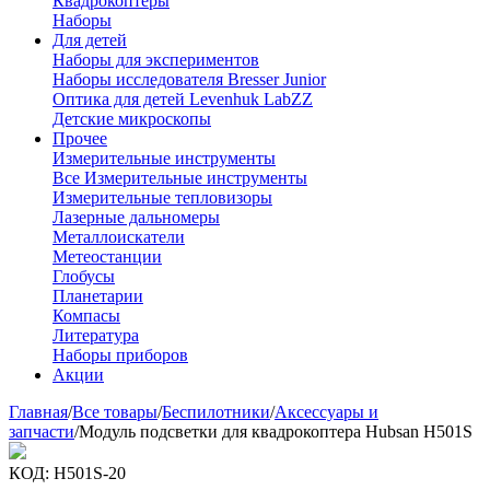
Квадрокоптеры
Наборы
Для детей
Наборы для экспериментов
Наборы исследователя Bresser Junior
Оптика для детей Levenhuk LabZZ
Детские микроскопы
Прочее
Измерительные инструменты
Все Измерительные инструменты
Измерительные тепловизоры
Лазерные дальномеры
Металлоискатели
Метеостанции
Глобусы
Планетарии
Компасы
Литература
Наборы приборов
Акции
Главная
/
Все товары
/
Беспилотники
/
Аксессуары и
запчасти
/
Модуль подсветки для квадрокоптера Hubsan H501S
КОД:
H501S-20