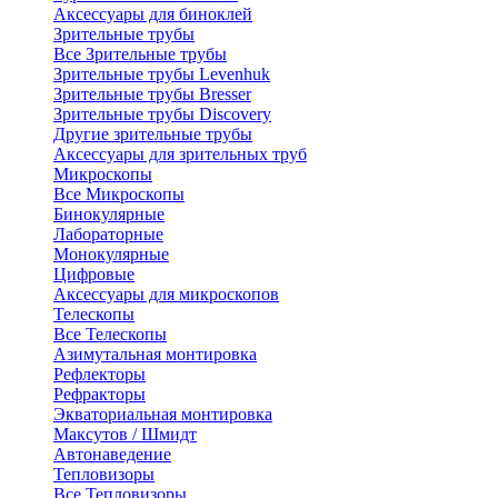
Аксессуары для биноклей
Зрительные трубы
Все Зрительные трубы
Зрительные трубы Levenhuk
Зрительные трубы Bresser
Зрительные трубы Discovery
Другие зрительные трубы
Аксессуары для зрительных труб
Микроскопы
Все Микроскопы
Бинокулярные
Лабораторные
Монокулярные
Цифровые
Аксессуары для микроскопов
Телескопы
Все Телескопы
Азимутальная монтировка
Рефлекторы
Рефракторы
Экваториальная монтировка
Максутов / Шмидт
Автонаведение
Тепловизоры
Все Тепловизоры