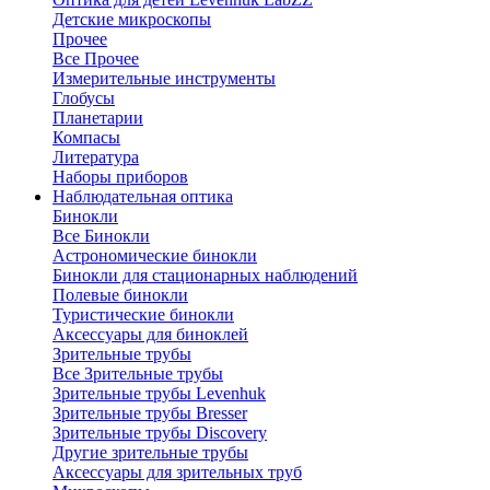
Детские микроскопы
Прочее
Все Прочее
Измерительные инструменты
Глобусы
Планетарии
Компасы
Литература
Наборы приборов
Наблюдательная оптика
Бинокли
Все Бинокли
Астрономические бинокли
Бинокли для стационарных наблюдений
Полевые бинокли
Туристические бинокли
Аксессуары для биноклей
Зрительные трубы
Все Зрительные трубы
Зрительные трубы Levenhuk
Зрительные трубы Bresser
Зрительные трубы Discovery
Другие зрительные трубы
Аксессуары для зрительных труб