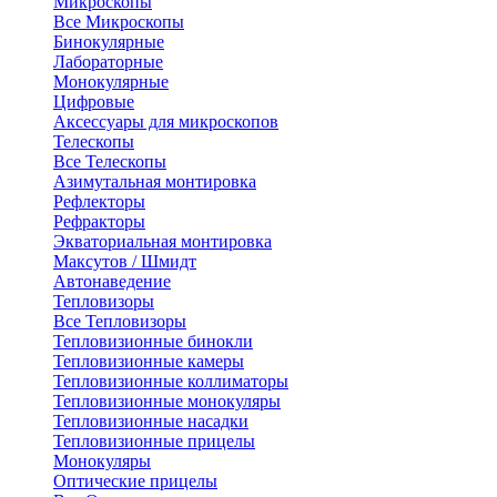
Микроскопы
Все Микроскопы
Бинокулярные
Лабораторные
Монокулярные
Цифровые
Аксессуары для микроскопов
Телескопы
Все Телескопы
Азимутальная монтировка
Рефлекторы
Рефракторы
Экваториальная монтировка
Максутов / Шмидт
Автонаведение
Тепловизоры
Все Тепловизоры
Тепловизионные бинокли
Тепловизионные камеры
Тепловизионные коллиматоры
Тепловизионные монокуляры
Тепловизионные насадки
Тепловизионные прицелы
Монокуляры
Оптические прицелы