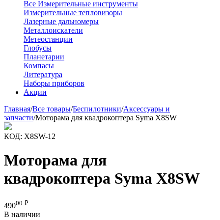
Все Измерительные инструменты
Измерительные тепловизоры
Лазерные дальномеры
Металлоискатели
Метеостанции
Глобусы
Планетарии
Компасы
Литература
Наборы приборов
Акции
Главная
/
Все товары
/
Беспилотники
/
Аксессуары и
запчасти
/
Моторама для квадрокоптера Syma X8SW
КОД:
X8SW-12
Моторама для
квадрокоптера Syma X8SW
00
₽
490
В наличии