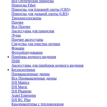
Все Оптические прицелы
Прицелы Fiber
Прицелы для ближней охоты (CRS)
Прицелы для дальней охоты (LRS)
Трихинеллоскопы
Прочее
Все Прочее
Аксессуары для прицелов
Лупы
Прочие аксессуары
Средства для очистки оптики
Фонари
Фотооборудование
Приборы ночного видения
ПНВ
Аксессуары для приборов ночного видения
Беспилотники
Промышленные дроны
Все Промышленные дроны
DJI Matrice
DJI Mavic
DJI Phantom
Autel Enterprise
DJI RC Plus
Квадрокоптеры с тепловизором