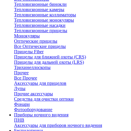
Тепловизионные бинокли
Тепловизионные камеры
Тепловизионные коллиматоры
Тепловизионные монокуляры
Тепловизионные насадки
Тепловизионные прицелы
Монокуляры
Оптические прицелы
Все Оптические прицелы
Прицелы Fiber
Прицелы для ближней охоты (CRS)
Прицелы для дальней охоты (LRS)
Трихинеллоскопы
Прочее
Все Прочее
Аксессуары для прицелов
Лупы
Прочие аксессуары
Средства для очистки оптики
Фонари
Фотооборудование
Приборы ночного видения
ПНВ
Аксессуары для приборов ночного видения
Беспилотники