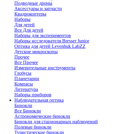
Подводные дроны
Аксессуары и запчасти
Квадрокоптеры
Наборы
Для детей
Все Для детей
Наборы для экспериментов
Наборы исследователя Bresser Junior
Оптика для детей Levenhuk LabZZ
Детские микроскопы
Прочее
Все Прочее
Измерительные инструменты
Глобусы
Планетарии
Компасы
Литература
Наборы приборов
Наблюдательная оптика
Бинокли
Все Бинокли
Астрономические бинокли
Бинокли для стационарных наблюдений
Полевые бинокли
Туристические бинокли