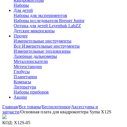
Квадрокоптеры
Наборы
Для детей
Наборы для экспериментов
Наборы исследователя Bresser Junior
Оптика для детей Levenhuk LabZZ
Детские микроскопы
Прочее
Измерительные инструменты
Все Измерительные инструменты
Измерительные тепловизоры
Лазерные дальномеры
Металлоискатели
Метеостанции
Глобусы
Планетарии
Компасы
Литература
Наборы приборов
Акции
Главная
/
Все товары
/
Беспилотники
/
Аксессуары и
запчасти
/
Основная плата для квадрокоптера Syma X12S
КОД:
X12S-05