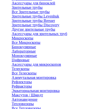
Аксессуары для биноклей
Зрительные трубы
Все Зрительные трубы
Зрительные трубы Levenhuk
Зрительные трубы Bresser
Зрительные трубы Discovery
Другие зрительные трубы
Аксессуары для зрительных труб
Микроскопы
Все Микроскопы
Бинокулярные
Лабораторные
Монокулярные
Цифровые
Аксессуары для микроскопов
Телескопы
Все Телескопы
Азимутальная монтировка
Рефлекторы
Рефракторы
Экваториальная монтировка
Максутов / Шмидт
Автонаведение
Тепловизоры
Все Тепловизоры