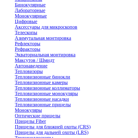
Бинокулярные
Лабораторные
Монокулярные
Цифровые
Аксессуары для микроскопов
Телескопы
Азимутальная монтировка
Рефлекторы
Рефракторы
Экваториальная монтировка
Максутов / Шмидт
Автонаведение
Тепловизоры
Тепловизионные бинокли
Тепловизионные камеры
Тепловизионные коллиматоры
Тепловизионные монокуляры
Тепловизионные насадки
Тепловизионные прицелы
Монокуляры
Оптические прицелы
Прицелы Fiber
Прицелы для ближней охоты (CRS)
Прицелы для дальней охоты (LRS)
Трихинеллоскопы