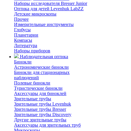
Наборы исследователя Bresser Junior
Оптика для детей Levenhuk LabZZ
Детские микроскопы
Прочее
Измерительные инструменты
Глобусы
Планетарии
Компасы
Литература
Наборы приборов
Наблюдательная оптика
Бинокли
Астрономические бинокли
Бинокли для стационарных
наблюдений
Полевые бинокли
Туристические бинокли
Аксессуары для биноклей
Зрительные трубы
Зрительные трубы Levenhuk
Зрительные трубы Bresser
Зрительные трубы Discovery
Другие зрительные трубы
Аксессуары для зрительных труб
Микроскопы