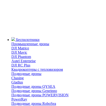
Беспилотники
Промышленные дроны
DJI Matrice
DJI Mavic
DJI Phantom
Autel Enterprise
DJI RC Plus
Квадрокоптеры с тепловизором
Подводные дроны
Chasing
Gladius
Подводные дроны QYSEA
Подводные дроны Geneinno
Подводные дроны POWERVISION
PowerRay
Подводные дроны RoboSea