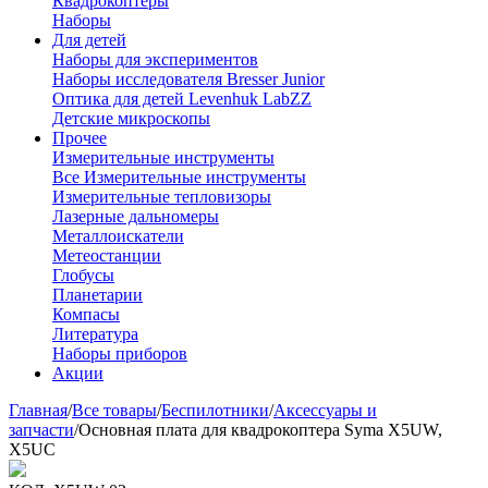
Квадрокоптеры
Наборы
Для детей
Наборы для экспериментов
Наборы исследователя Bresser Junior
Оптика для детей Levenhuk LabZZ
Детские микроскопы
Прочее
Измерительные инструменты
Все Измерительные инструменты
Измерительные тепловизоры
Лазерные дальномеры
Металлоискатели
Метеостанции
Глобусы
Планетарии
Компасы
Литература
Наборы приборов
Акции
Главная
/
Все товары
/
Беспилотники
/
Аксессуары и
запчасти
/
Основная плата для квадрокоптера Syma X5UW,
X5UC