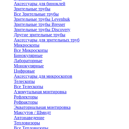
Аксессуары для биноклей
Зрительные трубы
Все Зрительные трубы
Зрительные трубы Levenhuk
Зрительные трубы Bresser
Зрительные трубы Discovery
Другие зрительные трубы
Аксессуары для зрительных труб
Микроскопы
Все Микроскопы
Бинокулярные
Лабораторные
Монокулярные
Цифровые
Аксессуары для микроскопов
Телескопы
Все Телескопы
Азимутальная монтировка
Рефлекторы
Рефракторы
Экваториальная монтировка
Максутов / Шмидт
Автонаведение
Тепловизоры
Все Тепловизоры