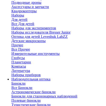
Подводные дроны
Аксессуары и запчасти
Квадрокоптеры
Наборы
Для детей
Все Для детей
Наборы для экспериментов
Наборы исследователя Bresser Junior
Оптика для детей Levenhuk LabZZ
Детские микроскопы
Прочее
Все Прочее
Измерительные инструменты
Глобусы
Планетарии
Компасы
Литература
Наборы приборов
Наблюдательная оптика
Бинокли
Все Бинокли
Астрономические бинокли
Бинокли для стационарных наблюдений
Полевые бинокли
Туристические бинокли