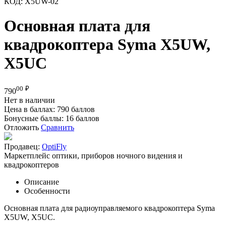
КОД:
X5UW-02
Основная плата для
квадрокоптера Syma X5UW,
X5UC
00
₽
790
Нет в наличии
Цена в баллах:
790 баллов
Бонусные баллы:
16 баллов
Отложить
Сравнить
Продавец:
OptiFly
Маркетплейс оптики, приборов ночного видения и
квадрокоптеров
Описание
Особенности
Основная плата для радиоуправляемого квадрокоптера Syma
X5UW, X5UC.