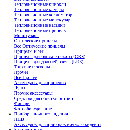
Тепловизионные бинокли
Тепловизионные камеры
Тепловизионные коллиматоры
Тепловизионные монокуляры
Тепловизионные насадки
Тепловизионные прицелы
Монокуляры
Оптические прицелы
Все Оптические прицелы
Прицелы Fiber
Прицелы для ближней охоты (CRS)
Прицелы для дальней охоты (LRS)
Трихинеллоскопы
Прочее
Все Прочее
Аксессуары для прицелов
Лупы
Прочие аксессуары
Средства для очистки оптики
Фонари
Фотооборудование
Приборы ночного видения
ПНВ
Аксессуары для приборов ночного видения
Беспилотники