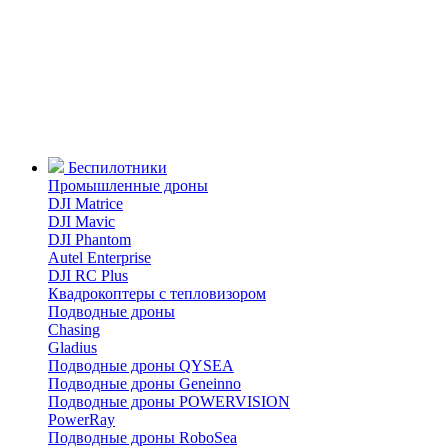
Беспилотники
Промышленные дроны
DJI Matrice
DJI Mavic
DJI Phantom
Autel Enterprise
DJI RC Plus
Квадрокоптеры с тепловизором
Подводные дроны
Chasing
Gladius
Подводные дроны QYSEA
Подводные дроны Geneinno
Подводные дроны POWERVISION
PowerRay
Подводные дроны RoboSea