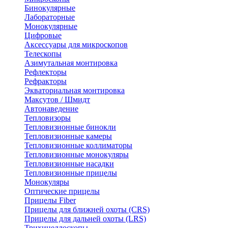
Бинокулярные
Лабораторные
Монокулярные
Цифровые
Аксессуары для микроскопов
Телескопы
Азимутальная монтировка
Рефлекторы
Рефракторы
Экваториальная монтировка
Максутов / Шмидт
Автонаведение
Тепловизоры
Тепловизионные бинокли
Тепловизионные камеры
Тепловизионные коллиматоры
Тепловизионные монокуляры
Тепловизионные насадки
Тепловизионные прицелы
Монокуляры
Оптические прицелы
Прицелы Fiber
Прицелы для ближней охоты (CRS)
Прицелы для дальней охоты (LRS)
Трихинеллоскопы