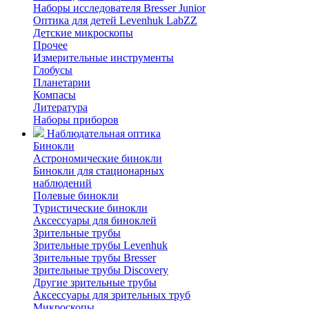
Наборы исследователя Bresser Junior
Оптика для детей Levenhuk LabZZ
Детские микроскопы
Прочее
Измерительные инструменты
Глобусы
Планетарии
Компасы
Литература
Наборы приборов
Наблюдательная оптика
Бинокли
Астрономические бинокли
Бинокли для стационарных
наблюдений
Полевые бинокли
Туристические бинокли
Аксессуары для биноклей
Зрительные трубы
Зрительные трубы Levenhuk
Зрительные трубы Bresser
Зрительные трубы Discovery
Другие зрительные трубы
Аксессуары для зрительных труб
Микроскопы