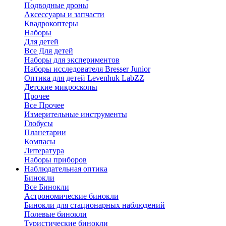
Подводные дроны
Аксессуары и запчасти
Квадрокоптеры
Наборы
Для детей
Все Для детей
Наборы для экспериментов
Наборы исследователя Bresser Junior
Оптика для детей Levenhuk LabZZ
Детские микроскопы
Прочее
Все Прочее
Измерительные инструменты
Глобусы
Планетарии
Компасы
Литература
Наборы приборов
Наблюдательная оптика
Бинокли
Все Бинокли
Астрономические бинокли
Бинокли для стационарных наблюдений
Полевые бинокли
Туристические бинокли