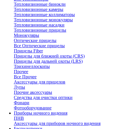
Тепловизионные бинокли
Тепловизионные камеры
Тепловизионные коллиматоры
Тепловизионные монокуляры
Тепловизионные насадки
Тепловизионные прицелы
Монокуляры
Оптические прицелы
Все Оптические прицелы
Прицелы Fiber
Прицелы для ближней охоты (CRS)
Прицелы для дальней охоты (LRS)
Трихинеллоскопы
Прочее
Все Прочее
Аксессуары для прицелов
Лупы
Прочие аксессуары
Средства для очистки оптики
Фонари
Фотооборудование
Приборы ночного видения
ПНВ
Аксессуары для приборов ночного видения
Беспилотники