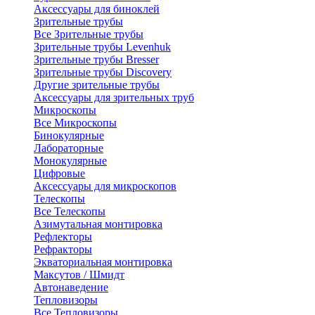
Аксессуары для биноклей
Зрительные трубы
Все Зрительные трубы
Зрительные трубы Levenhuk
Зрительные трубы Bresser
Зрительные трубы Discovery
Другие зрительные трубы
Аксессуары для зрительных труб
Микроскопы
Все Микроскопы
Бинокулярные
Лабораторные
Монокулярные
Цифровые
Аксессуары для микроскопов
Телескопы
Все Телескопы
Азимутальная монтировка
Рефлекторы
Рефракторы
Экваториальная монтировка
Максутов / Шмидт
Автонаведение
Тепловизоры
Все Тепловизоры