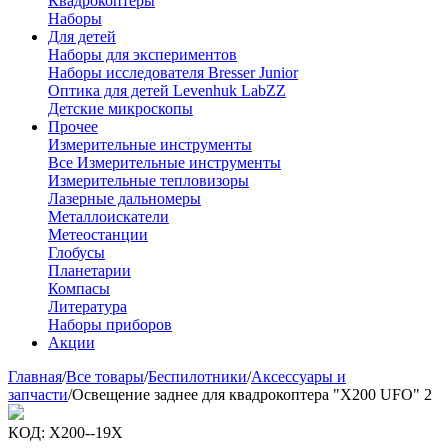
Квадрокоптеры
Наборы
Для детей
Наборы для экспериментов
Наборы исследователя Bresser Junior
Оптика для детей Levenhuk LabZZ
Детские микроскопы
Прочее
Измерительные инструменты
Все Измерительные инструменты
Измерительные тепловизоры
Лазерные дальномеры
Металлоискатели
Метеостанции
Глобусы
Планетарии
Компасы
Литература
Наборы приборов
Акции
Главная
/
Все товары
/
Беспилотники
/
Аксессуары и
запчасти
/
Освещение заднее для квадрокоптера "Х200 UFO" 2
КОД:
Х200--19Х