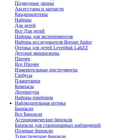
Подводные дроны
Аксессуары и запчасти
Квадрокоптеры
Наборы
Для детей
Все Для детей
Наборы для экспериментов
Наборы исследователя Bresser Junior
Оптика для детей Levenhuk LabZZ
Детские микроскопы
Прочее
Все Прочее
Измерительные инструменты
Глобусы
Планетарии
Компасы
Литература
Наборы приборов
Наблюдательная оптика
Бинокли
Все Бинокли
Астрономические бинокли
Бинокли для стационарных наблюдений
Полевые бинокли
Туристические бинокли