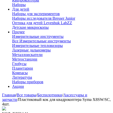
Квадрокоптеры
Наборы
Для детей
Наборы для экспериментов
Наборы исследователя Bresser Junior
Оптика для детей Levenhuk LabZZ
Детские микроскопы
Прочее
Измерительные инструменты
Все Измерительные инструменты
Измерительные тепловизоры
Лазерные дальномеры
Металлоискатели
Метеостанции
Глобусы
Планетарии
Компасы
Литература
Наборы приборов
Акции
Главная
/
Все товары
/
Беспилотники
/
Аксессуары и
запчасти
/
Пластиковый кок для квадрокоптера Syma X8SW/SC,
4шт.