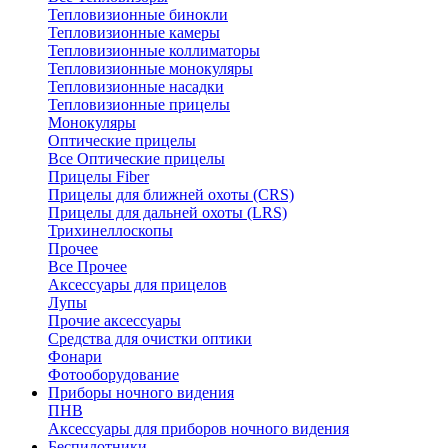
Тепловизионные бинокли
Тепловизионные камеры
Тепловизионные коллиматоры
Тепловизионные монокуляры
Тепловизионные насадки
Тепловизионные прицелы
Монокуляры
Оптические прицелы
Все Оптические прицелы
Прицелы Fiber
Прицелы для ближней охоты (CRS)
Прицелы для дальней охоты (LRS)
Трихинеллоскопы
Прочее
Все Прочее
Аксессуары для прицелов
Лупы
Прочие аксессуары
Средства для очистки оптики
Фонари
Фотооборудование
Приборы ночного видения
ПНВ
Аксессуары для приборов ночного видения
Беспилотники