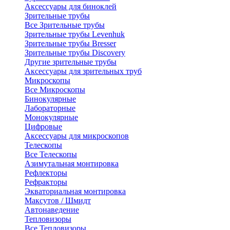
Аксессуары для биноклей
Зрительные трубы
Все Зрительные трубы
Зрительные трубы Levenhuk
Зрительные трубы Bresser
Зрительные трубы Discovery
Другие зрительные трубы
Аксессуары для зрительных труб
Микроскопы
Все Микроскопы
Бинокулярные
Лабораторные
Монокулярные
Цифровые
Аксессуары для микроскопов
Телескопы
Все Телескопы
Азимутальная монтировка
Рефлекторы
Рефракторы
Экваториальная монтировка
Максутов / Шмидт
Автонаведение
Тепловизоры
Все Тепловизоры