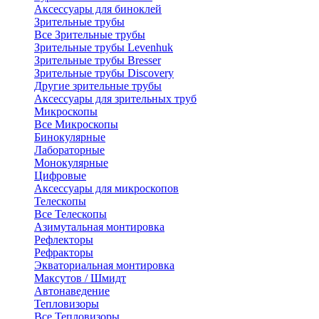
Аксессуары для биноклей
Зрительные трубы
Все Зрительные трубы
Зрительные трубы Levenhuk
Зрительные трубы Bresser
Зрительные трубы Discovery
Другие зрительные трубы
Аксессуары для зрительных труб
Микроскопы
Все Микроскопы
Бинокулярные
Лабораторные
Монокулярные
Цифровые
Аксессуары для микроскопов
Телескопы
Все Телескопы
Азимутальная монтировка
Рефлекторы
Рефракторы
Экваториальная монтировка
Максутов / Шмидт
Автонаведение
Тепловизоры
Все Тепловизоры