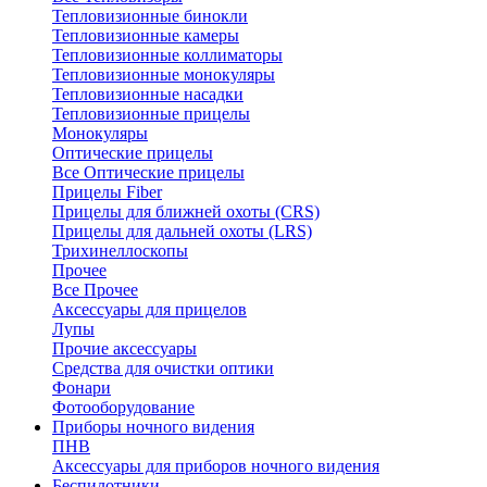
Тепловизионные бинокли
Тепловизионные камеры
Тепловизионные коллиматоры
Тепловизионные монокуляры
Тепловизионные насадки
Тепловизионные прицелы
Монокуляры
Оптические прицелы
Все Оптические прицелы
Прицелы Fiber
Прицелы для ближней охоты (CRS)
Прицелы для дальней охоты (LRS)
Трихинеллоскопы
Прочее
Все Прочее
Аксессуары для прицелов
Лупы
Прочие аксессуары
Средства для очистки оптики
Фонари
Фотооборудование
Приборы ночного видения
ПНВ
Аксессуары для приборов ночного видения
Беспилотники