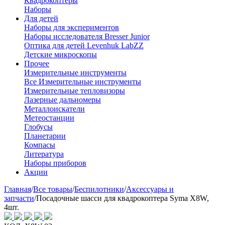
Квадрокоптеры
Наборы
Для детей
Наборы для экспериментов
Наборы исследователя Bresser Junior
Оптика для детей Levenhuk LabZZ
Детские микроскопы
Прочее
Измерительные инструменты
Все Измерительные инструменты
Измерительные тепловизоры
Лазерные дальномеры
Металлоискатели
Метеостанции
Глобусы
Планетарии
Компасы
Литература
Наборы приборов
Акции
Главная
/
Все товары
/
Беспилотники
/
Аксессуары и
запчасти
/
Посадочные шасси для квадрокоптера Syma X8W,
4шт.