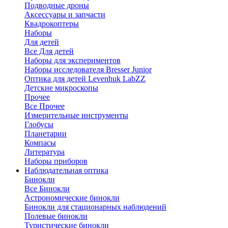
Подводные дроны
Аксессуары и запчасти
Квадрокоптеры
Наборы
Для детей
Все Для детей
Наборы для экспериментов
Наборы исследователя Bresser Junior
Оптика для детей Levenhuk LabZZ
Детские микроскопы
Прочее
Все Прочее
Измерительные инструменты
Глобусы
Планетарии
Компасы
Литература
Наборы приборов
Наблюдательная оптика
Бинокли
Все Бинокли
Астрономические бинокли
Бинокли для стационарных наблюдений
Полевые бинокли
Туристические бинокли