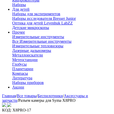
Квадрокоптеры
Наборы
Для детей
Наборы для экспериментов
Наборы исследователя Bresser Junior
Оптика для детей Levenhuk LabZZ
Детские микроскопы
Прочее
Измерительные инструменты
Все Измерительные инструменты
Измерительные тепловизоры
Лазерные дальномеры
Металлоискатели
Метеостанции
Глобусы
Планетарии
Компасы
Литература
Наборы приборов
Акции
Главная
/
Все товары
/
Беспилотники
/
Аксессуары и
запчасти
/
Разъем камеры для Syma X8PRO
КОД:
X8PRO-17