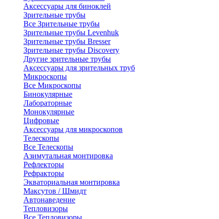
Аксессуары для биноклей
Зрительные трубы
Все Зрительные трубы
Зрительные трубы Levenhuk
Зрительные трубы Bresser
Зрительные трубы Discovery
Другие зрительные трубы
Аксессуары для зрительных труб
Микроскопы
Все Микроскопы
Бинокулярные
Лабораторные
Монокулярные
Цифровые
Аксессуары для микроскопов
Телескопы
Все Телескопы
Азимутальная монтировка
Рефлекторы
Рефракторы
Экваториальная монтировка
Максутов / Шмидт
Автонаведение
Тепловизоры
Все Тепловизоры