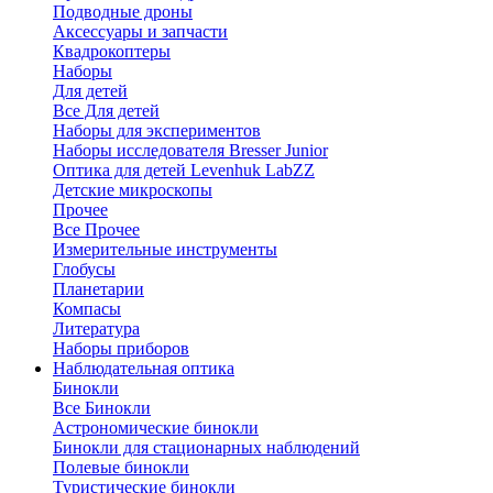
Подводные дроны
Аксессуары и запчасти
Квадрокоптеры
Наборы
Для детей
Все Для детей
Наборы для экспериментов
Наборы исследователя Bresser Junior
Оптика для детей Levenhuk LabZZ
Детские микроскопы
Прочее
Все Прочее
Измерительные инструменты
Глобусы
Планетарии
Компасы
Литература
Наборы приборов
Наблюдательная оптика
Бинокли
Все Бинокли
Астрономические бинокли
Бинокли для стационарных наблюдений
Полевые бинокли
Туристические бинокли