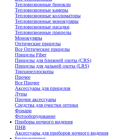
Тепловизионные бинокли
Тепловизионные камеры
Тепловизионные коллиматоры
Тепловизионные монокуляры
Тепловизионные насадки
Тепловизионные прицелы
Монокуляры
Оптические прицелы
Все Оптические прицелы
Прицелы Fiber
Прицелы для ближней охоты (CRS)
Прицелы для дальней охоты (LRS)
Трихинеллоскопы
Прочее
Все Прочее
Аксессуары для прицелов
Лупы
Прочие аксессуары
Средства для очистки оптики
Фонари
Фотооборудование
Приборы ночного видения
ПНВ
Аксессуары для приборов ночного видения
Беспилотники