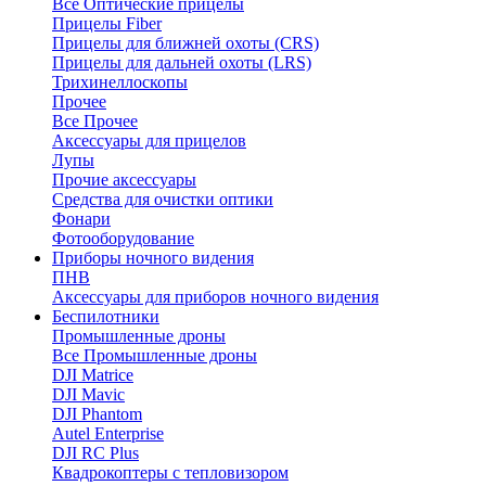
Все Оптические прицелы
Прицелы Fiber
Прицелы для ближней охоты (CRS)
Прицелы для дальней охоты (LRS)
Трихинеллоскопы
Прочее
Все Прочее
Аксессуары для прицелов
Лупы
Прочие аксессуары
Средства для очистки оптики
Фонари
Фотооборудование
Приборы ночного видения
ПНВ
Аксессуары для приборов ночного видения
Беспилотники
Промышленные дроны
Все Промышленные дроны
DJI Matrice
DJI Mavic
DJI Phantom
Autel Enterprise
DJI RC Plus
Квадрокоптеры с тепловизором