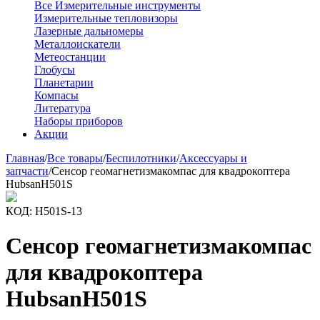
Все Измерительные инструменты
Измерительные тепловизоры
Лазерные дальномеры
Металлоискатели
Метеостанции
Глобусы
Планетарии
Компасы
Литература
Наборы приборов
Акции
Главная
/
Все товары
/
Беспилотники
/
Аксессуары и
запчасти
/
Сенсор геомагнетизмакомпас для квадрокоптера
HubsanH501S
КОД:
H501S-13
Сенсор геомагнетизмакомпас
для квадрокоптера
HubsanH501S