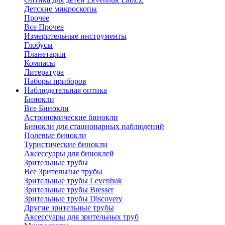
Детские микроскопы
Прочее
Все Прочее
Измерительные инструменты
Глобусы
Планетарии
Компасы
Литература
Наборы приборов
Наблюдательная оптика
Бинокли
Все Бинокли
Астрономические бинокли
Бинокли для стационарных наблюдений
Полевые бинокли
Туристические бинокли
Аксессуары для биноклей
Зрительные трубы
Все Зрительные трубы
Зрительные трубы Levenhuk
Зрительные трубы Bresser
Зрительные трубы Discovery
Другие зрительные трубы
Аксессуары для зрительных труб