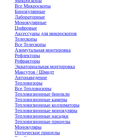
Микроскопы
Все Микроскопы
Бинокулярные
Лабораторные
Монокулярные
Цифровые
Аксессуары для микроскопов
Телескопы
Все Телескопы
Азимутальная монтировка
Рефлекторы
Рефракторы
Экваториальная монтировка
Максутов / Шмидт
Автонаведение
Тепловизоры
Все Тепловизоры
Тепловизионные бинокли
Тепловизионные камеры
Тепловизионные коллиматоры
Тепловизионные монокуляры
Тепловизионные насадки
Тепловизионные прицелы
Монокуляры
Оптические прицелы