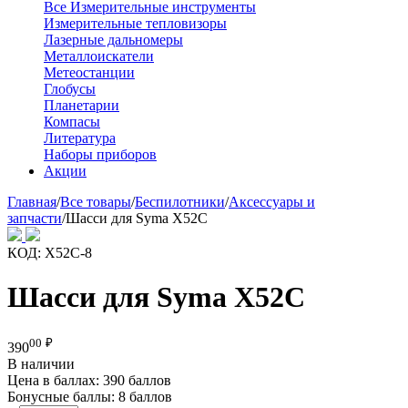
Все Измерительные инструменты
Измерительные тепловизоры
Лазерные дальномеры
Металлоискатели
Метеостанции
Глобусы
Планетарии
Компасы
Литература
Наборы приборов
Акции
Главная
/
Все товары
/
Беспилотники
/
Аксессуары и
запчасти
/
Шасси для Syma X52C
КОД:
X52C-8
Шасси для Syma X52C
00
₽
390
В наличии
Цена в баллах:
390 баллов
Бонусные баллы:
8 баллов