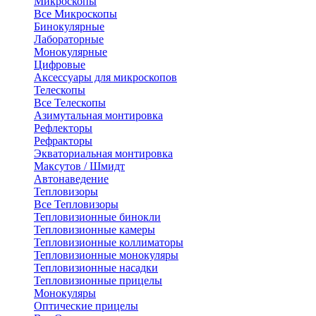
Микроскопы
Все Микроскопы
Бинокулярные
Лабораторные
Монокулярные
Цифровые
Аксессуары для микроскопов
Телескопы
Все Телескопы
Азимутальная монтировка
Рефлекторы
Рефракторы
Экваториальная монтировка
Максутов / Шмидт
Автонаведение
Тепловизоры
Все Тепловизоры
Тепловизионные бинокли
Тепловизионные камеры
Тепловизионные коллиматоры
Тепловизионные монокуляры
Тепловизионные насадки
Тепловизионные прицелы
Монокуляры
Оптические прицелы