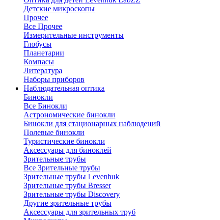
Детские микроскопы
Прочее
Все Прочее
Измерительные инструменты
Глобусы
Планетарии
Компасы
Литература
Наборы приборов
Наблюдательная оптика
Бинокли
Все Бинокли
Астрономические бинокли
Бинокли для стационарных наблюдений
Полевые бинокли
Туристические бинокли
Аксессуары для биноклей
Зрительные трубы
Все Зрительные трубы
Зрительные трубы Levenhuk
Зрительные трубы Bresser
Зрительные трубы Discovery
Другие зрительные трубы
Аксессуары для зрительных труб