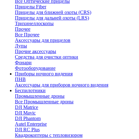
Все Оптические прицелы
Прицелы Fiber
Прицелы для ближней охоты (CRS)
Прицелы для дальней охоты (LRS)
Трихинеллоскопы
Прочее
Все Прочее
Аксессуары для прицелов
Лупы
Прочие аксессуары
Средства для очистки оптики
Фонари
Фотооборудование
Приборы ночного видения
ПНВ
Аксессуары для приборов ночного видения
Беспилотники
Промышленные дроны
Все Промышленные дроны
DJI Matrice
DJI Mavic
DJI Phantom
Autel Enterprise
DJI RC Plus
Квадрокоптеры с тепловизором