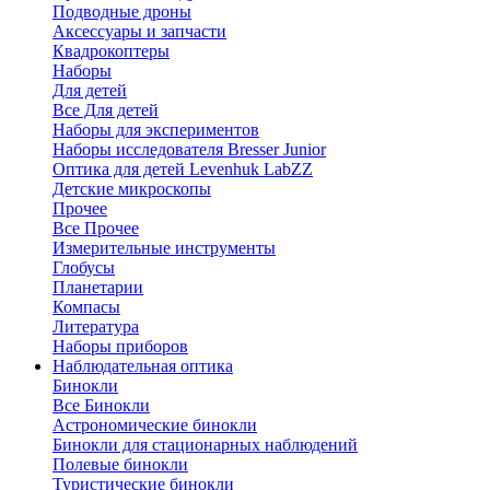
Подводные дроны
Аксессуары и запчасти
Квадрокоптеры
Наборы
Для детей
Все Для детей
Наборы для экспериментов
Наборы исследователя Bresser Junior
Оптика для детей Levenhuk LabZZ
Детские микроскопы
Прочее
Все Прочее
Измерительные инструменты
Глобусы
Планетарии
Компасы
Литература
Наборы приборов
Наблюдательная оптика
Бинокли
Все Бинокли
Астрономические бинокли
Бинокли для стационарных наблюдений
Полевые бинокли
Туристические бинокли