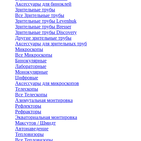
Аксессуары для биноклей
Зрительные трубы
Все Зрительные трубы
Зрительные трубы Levenhuk
Зрительные трубы Bresser
Зрительные трубы Discovery
Другие зрительные трубы
Аксессуары для зрительных труб
Микроскопы
Все Микроскопы
Бинокулярные
Лабораторные
Монокулярные
Цифровые
Аксессуары для микроскопов
Телескопы
Все Телескопы
Азимутальная монтировка
Рефлекторы
Рефракторы
Экваториальная монтировка
Максутов / Шмидт
Автонаведение
Тепловизоры
Все Тепловизоры