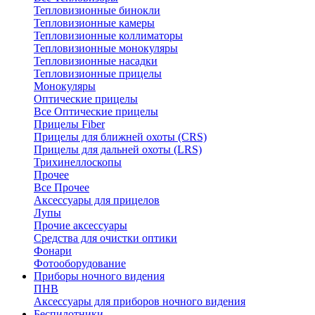
Тепловизионные бинокли
Тепловизионные камеры
Тепловизионные коллиматоры
Тепловизионные монокуляры
Тепловизионные насадки
Тепловизионные прицелы
Монокуляры
Оптические прицелы
Все Оптические прицелы
Прицелы Fiber
Прицелы для ближней охоты (CRS)
Прицелы для дальней охоты (LRS)
Трихинеллоскопы
Прочее
Все Прочее
Аксессуары для прицелов
Лупы
Прочие аксессуары
Средства для очистки оптики
Фонари
Фотооборудование
Приборы ночного видения
ПНВ
Аксессуары для приборов ночного видения
Беспилотники