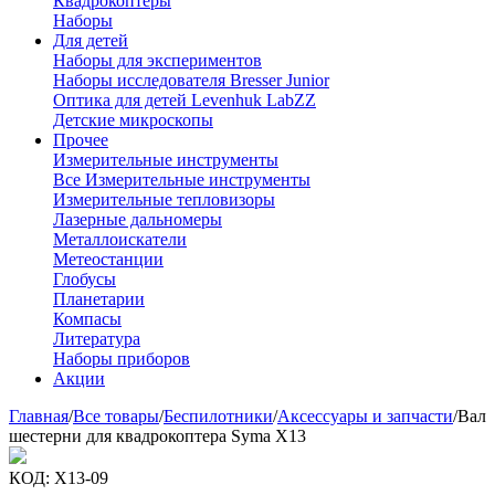
Квадрокоптеры
Наборы
Для детей
Наборы для экспериментов
Наборы исследователя Bresser Junior
Оптика для детей Levenhuk LabZZ
Детские микроскопы
Прочее
Измерительные инструменты
Все Измерительные инструменты
Измерительные тепловизоры
Лазерные дальномеры
Металлоискатели
Метеостанции
Глобусы
Планетарии
Компасы
Литература
Наборы приборов
Акции
Главная
/
Все товары
/
Беспилотники
/
Аксессуары и запчасти
/
Вал
шестерни для квадрокоптера Syma X13
КОД:
X13-09