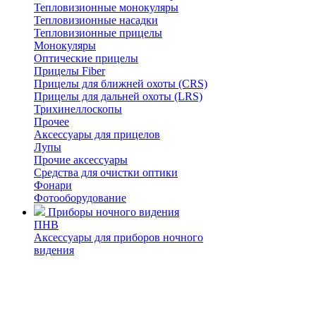
Тепловизионные монокуляры
Тепловизионные насадки
Тепловизионные прицелы
Монокуляры
Оптические прицелы
Прицелы Fiber
Прицелы для ближней охоты (CRS)
Прицелы для дальней охоты (LRS)
Трихинеллоскопы
Прочее
Аксессуары для прицелов
Лупы
Прочие аксессуары
Средства для очистки оптики
Фонари
Фотооборудование
Приборы ночного видения
ПНВ
Аксессуары для приборов ночного
видения