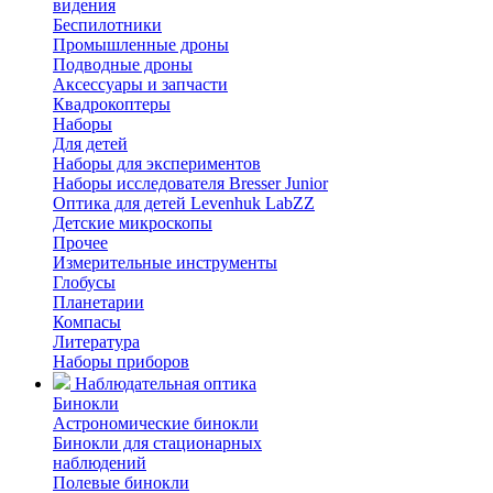
видения
Беспилотники
Промышленные дроны
Подводные дроны
Аксессуары и запчасти
Квадрокоптеры
Наборы
Для детей
Наборы для экспериментов
Наборы исследователя Bresser Junior
Оптика для детей Levenhuk LabZZ
Детские микроскопы
Прочее
Измерительные инструменты
Глобусы
Планетарии
Компасы
Литература
Наборы приборов
Наблюдательная оптика
Бинокли
Астрономические бинокли
Бинокли для стационарных
наблюдений
Полевые бинокли