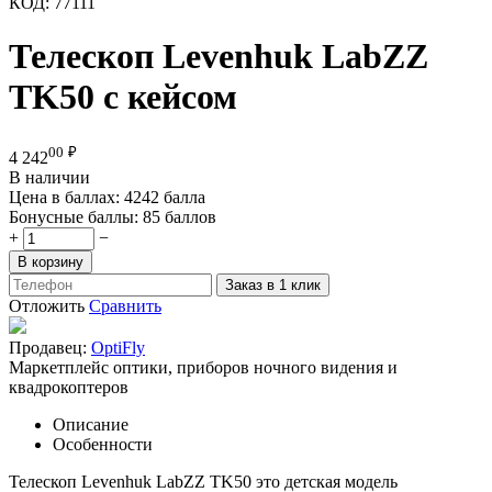
КОД:
77111
Телескоп Levenhuk LabZZ
TK50 с кейсом
00
₽
4 242
В наличии
Цена в баллах:
4242 балла
Бонусные баллы:
85 баллов
+
−
В корзину
Заказ в 1 клик
Отложить
Сравнить
Продавец:
OptiFly
Маркетплейс оптики, приборов ночного видения и
квадрокоптеров
Описание
Особенности
Телескоп Levenhuk LabZZ TK50 это детская модель