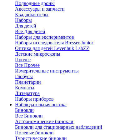
Подводные дроны
Аксессуары и запчасти
Квадрокоптеры
Наборы
Для детей
Все Для детей
Наборы для экспериментов
Наборы исследователя Bresser Junior
Оптика для детей Levenhuk LabZZ
Детские микроскопы
Прочее
Все Прочее
Измерительные инструменты
Глобусы
Планетарии
Компасы
Литература
Наборы приборов
Наблюдательная оптика
Бинокли
Все Бинокли
Астрономические бинокли
Бинокли для стационарных наблюдений
Полевые бинокли
Туристические бинокли