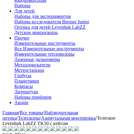
Квадрокоптеры
Наборы
Для детей
Наборы для экспериментов
Наборы исследователя Bresser Junior
Оптика для детей Levenhuk LabZZ
Детские микроскопы
Прочее
Измерительные инструменты
Все Измерительные инструменты
Измерительные тепловизоры
Лазерные дальномеры
Металлоискатели
Метеостанции
Глобусы
Планетарии
Компасы
Литература
Наборы приборов
Акции
Главная
/
Все товары
/
Наблюдательная
оптика
/
Телескопы
/
Азимутальная монтировка
/
Телескоп
Levenhuk LabZZ TK50 с кейсом