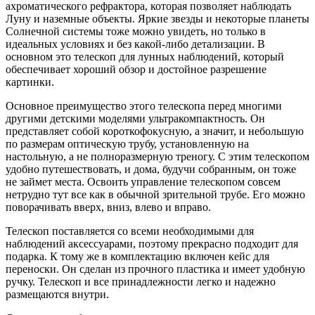
ахроматического рефрактора, которая позволяет наблюдать
Луну и наземные объекты. Яркие звезды и некоторые планеты
Солнечной системы тоже можно увидеть, но только в
идеальных условиях и без какой-либо детализации. В
основном это телескоп для лунных наблюдений, который
обеспечивает хороший обзор и достойное разрешение
картинки.
Основное преимущество этого телескопа перед многими
другими детскими моделями ультракомпактность. Он
представляет собой короткофокусную, а значит, и небольшую
по размерам оптическую трубу, установленную на
настольную, а не полноразмерную треногу. С этим телескопом
удобно путешествовать, и дома, будучи собранным, он тоже
не займет места. Освоить управление телескопом совсем
нетрудно тут все как в обычной зрительной трубе. Его можно
поворачивать вверх, вниз, влево и вправо.
Телескоп поставляется со всеми необходимыми для
наблюдений аксессуарами, поэтому прекрасно подходит для
подарка. К тому же в комплектацию включен кейс для
переноски. Он сделан из прочного пластика и имеет удобную
ручку. Телескоп и все принадлежности легко и надежно
размещаются внутри.