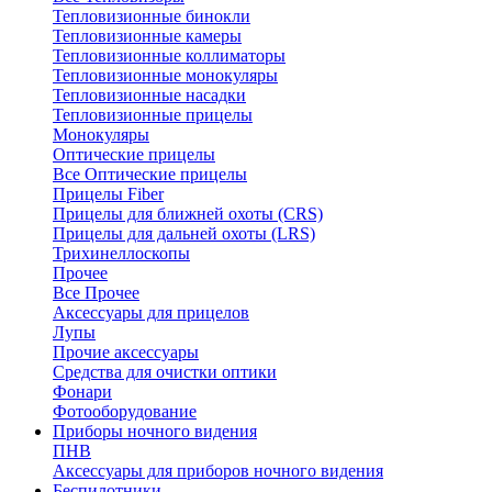
Тепловизионные бинокли
Тепловизионные камеры
Тепловизионные коллиматоры
Тепловизионные монокуляры
Тепловизионные насадки
Тепловизионные прицелы
Монокуляры
Оптические прицелы
Все Оптические прицелы
Прицелы Fiber
Прицелы для ближней охоты (CRS)
Прицелы для дальней охоты (LRS)
Трихинеллоскопы
Прочее
Все Прочее
Аксессуары для прицелов
Лупы
Прочие аксессуары
Средства для очистки оптики
Фонари
Фотооборудование
Приборы ночного видения
ПНВ
Аксессуары для приборов ночного видения
Беспилотники