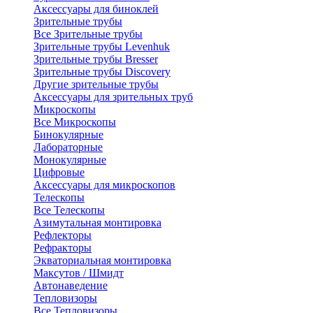
Аксессуары для биноклей
Зрительные трубы
Все Зрительные трубы
Зрительные трубы Levenhuk
Зрительные трубы Bresser
Зрительные трубы Discovery
Другие зрительные трубы
Аксессуары для зрительных труб
Микроскопы
Все Микроскопы
Бинокулярные
Лабораторные
Монокулярные
Цифровые
Аксессуары для микроскопов
Телескопы
Все Телескопы
Азимутальная монтировка
Рефлекторы
Рефракторы
Экваториальная монтировка
Максутов / Шмидт
Автонаведение
Тепловизоры
Все Тепловизоры