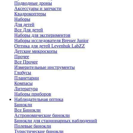
Подводные дроны
Аксессуары и запчасти
Квадрокоптеры
Наборы
Для детей
Все Для детей
Наборы для экспериментов
Наборы исследователя Bresser Junior
Оптика для детей Levenhuk LabZZ
Детские микроскопы
Прочее
Все Прочее
Измерительные инструменты
Глобусы
Планетарии
Компасы
Литература
Наборы приборов
Наблюдательная оптика
Бинокли
Все Бинокли
Астрономические бинокли
Бинокли для стационарных наблюдений
Полевые бинокли
Туристические бинокли