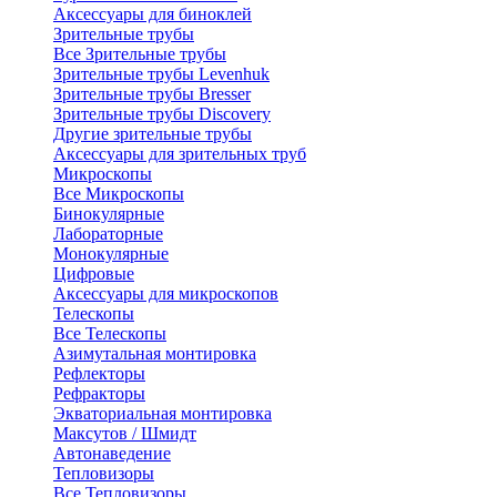
Аксессуары для биноклей
Зрительные трубы
Все Зрительные трубы
Зрительные трубы Levenhuk
Зрительные трубы Bresser
Зрительные трубы Discovery
Другие зрительные трубы
Аксессуары для зрительных труб
Микроскопы
Все Микроскопы
Бинокулярные
Лабораторные
Монокулярные
Цифровые
Аксессуары для микроскопов
Телескопы
Все Телескопы
Азимутальная монтировка
Рефлекторы
Рефракторы
Экваториальная монтировка
Максутов / Шмидт
Автонаведение
Тепловизоры
Все Тепловизоры