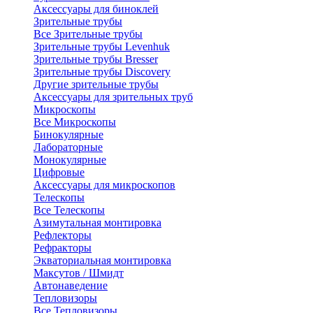
Аксессуары для биноклей
Зрительные трубы
Все Зрительные трубы
Зрительные трубы Levenhuk
Зрительные трубы Bresser
Зрительные трубы Discovery
Другие зрительные трубы
Аксессуары для зрительных труб
Микроскопы
Все Микроскопы
Бинокулярные
Лабораторные
Монокулярные
Цифровые
Аксессуары для микроскопов
Телескопы
Все Телескопы
Азимутальная монтировка
Рефлекторы
Рефракторы
Экваториальная монтировка
Максутов / Шмидт
Автонаведение
Тепловизоры
Все Тепловизоры