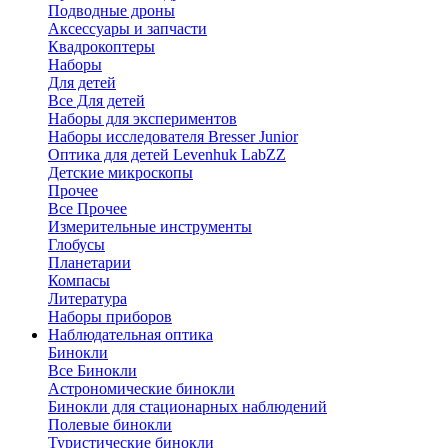
Подводные дроны
Аксессуары и запчасти
Квадрокоптеры
Наборы
Для детей
Все Для детей
Наборы для экспериментов
Наборы исследователя Bresser Junior
Оптика для детей Levenhuk LabZZ
Детские микроскопы
Прочее
Все Прочее
Измерительные инструменты
Глобусы
Планетарии
Компасы
Литература
Наборы приборов
Наблюдательная оптика
Бинокли
Все Бинокли
Астрономические бинокли
Бинокли для стационарных наблюдений
Полевые бинокли
Туристические бинокли