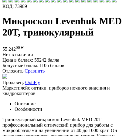
КОД:
73989
Микроскоп Levenhuk MED
20T, тринокулярный
00
₽
55 242
Нет в наличии
Цена в баллах:
55242 балла
Бонусные баллы:
1105 баллов
Отложить
Сравнить
Продавец:
OptiFly
Маркетплейс оптики, приборов ночного видения и
квадрокоптеров
Описание
Особенности
Тринокулярный микроскоп Levenhuk MED 20T
профессиональный оптический прибор для работы с
микрообразцами на увеличении от 40 до 1000 крат. Он
позволяет настраивать освещение по методу Келера и