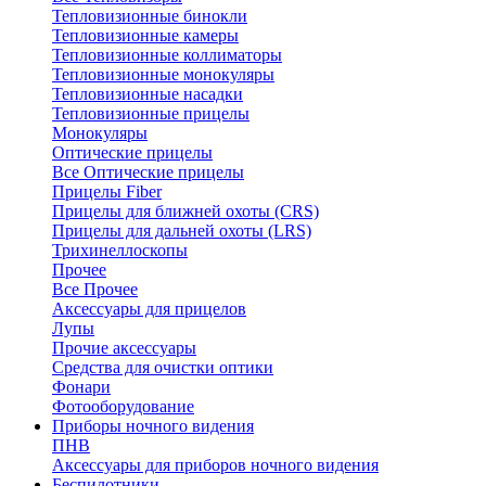
Тепловизионные бинокли
Тепловизионные камеры
Тепловизионные коллиматоры
Тепловизионные монокуляры
Тепловизионные насадки
Тепловизионные прицелы
Монокуляры
Оптические прицелы
Все Оптические прицелы
Прицелы Fiber
Прицелы для ближней охоты (CRS)
Прицелы для дальней охоты (LRS)
Трихинеллоскопы
Прочее
Все Прочее
Аксессуары для прицелов
Лупы
Прочие аксессуары
Средства для очистки оптики
Фонари
Фотооборудование
Приборы ночного видения
ПНВ
Аксессуары для приборов ночного видения
Беспилотники