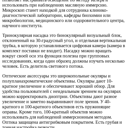
использовать при наблюдениях масляную иммерсию.
Микроскоп станет находкой для сотрудника клинико-
диагностической лаборатории, кафедры биохимии или
микробиологии, медицинского или оздоровительного центра,
научного института.
Тринокулярная насадка это бинокулярный визуальный блок,
отклоненный на 30-градусный угол, и отдельная вертикальная
трубка, в которую устанавливается цифровая камера (камера в
комплект поставки не входит). Насадку можно вращать
вокруг своей оси эта функция полезна при групповых
исследованиях, когда один образец должны изучать несколько
человек. Есть делитель светового потока.
Оптические аксессуары это широкопольные окуляры и
полупланахроматические объективы. Окуляры дают 10-
кратное увеличение и обеспечивают хороший обзор. Для
удобства пользователей с неидеальным зрением на окулярах
можно корректировать диоптрии. Объективы дают разное
увеличение и заметно выравнивают поле зрения. У 40-
кратного и 100-кратного объективов есть пружинящие
оправы. Кроме того, 100-кратный объектив можно
использовать для наблюдений иммерсионным методом.
Оптика защищена антигрибковым покрытием. Есть грубая и
точная настройка резкости.