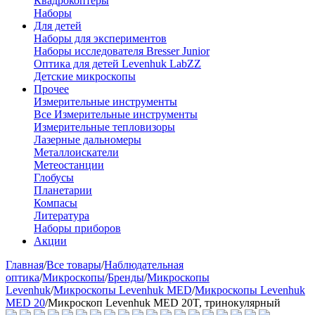
Квадрокоптеры
Наборы
Для детей
Наборы для экспериментов
Наборы исследователя Bresser Junior
Оптика для детей Levenhuk LabZZ
Детские микроскопы
Прочее
Измерительные инструменты
Все Измерительные инструменты
Измерительные тепловизоры
Лазерные дальномеры
Металлоискатели
Метеостанции
Глобусы
Планетарии
Компасы
Литература
Наборы приборов
Акции
Главная
/
Все товары
/
Наблюдательная
оптика
/
Микроскопы
/
Бренды
/
Микроскопы
Levenhuk
/
Микроскопы Levenhuk MED
/
Микроскопы Levenhuk
MED 20
/
Микроскоп Levenhuk MED 20T, тринокулярный